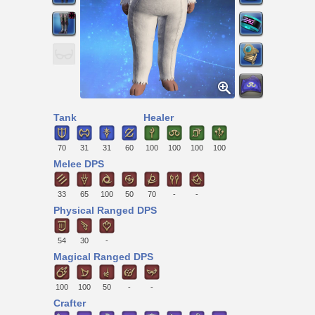
Tank
Healer
70
31
31
60
100
100
100
100
Melee DPS
33
65
100
50
70
-
-
Physical Ranged DPS
54
30
-
Magical Ranged DPS
100
100
50
-
-
Crafter