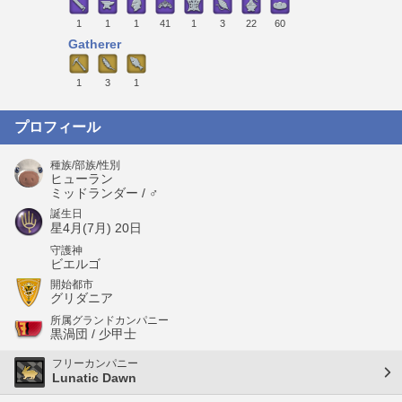
1
1
1
41
1
3
22
60
Gatherer
1
3
1
プロフィール
種族/部族/性別
ヒューラン
ミッドランダー / ♂
誕生日
星4月(7月) 20日
守護神
ビエルゴ
開始都市
グリダニア
所属グランドカンパニー
黒渦団 / 少甲士
フリーカンパニー
Lunatic Dawn