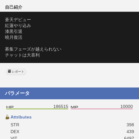
自己紹介
蒼天デビュー
紅蓮やり込み
漆黒引退
曉月復活
募集フェーズが越えられない
チャットは大喜利
レポート
パラメータ
186515
10000
Attributes
STR
398
DEX
439
VIT
6497