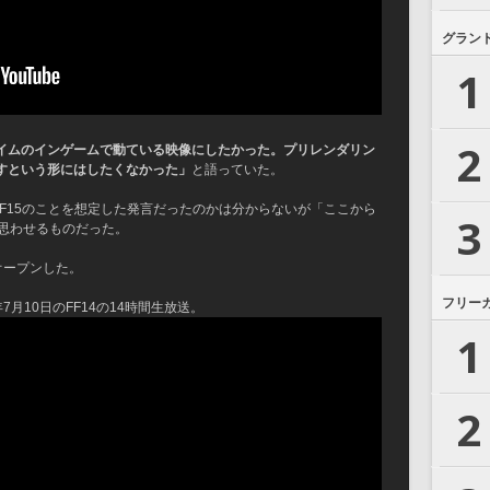
グラン
1
2
イムのインゲームで動ている映像にしたかった。プリレンダリン
すという形にはしたくなかった」
と語っていた。
たFF15のことを想定した発言だったのかは分からないが「ここから
3
と思わせるものだった。
オープンした。
フリー
7月10日のFF14の14時間生放送。
1
2