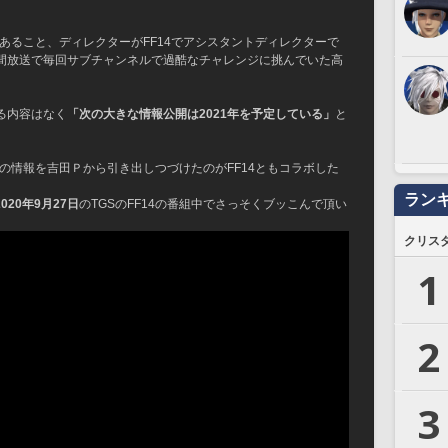
であること、ディレクターがFF14でアシスタントディレクターで
4時間放送で毎回サブチャンネルで過酷なチャレンジに挑んでいた高
る内容はなく
「次の大きな情報公開は2021年を予定している」
と
6の情報を吉田Ｐから引き出しつづけたのがFF14ともコラボした
ラン
2020年9月27日
のTGSのFF14の番組中でさっそくブッこんで頂い
クリス
1
2
3