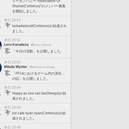
リーカンパニー"Association Of
Shame(Cerberus)"のメンバー募集
を開始しました。
本日 20:53
lackadaisical(Cerberus)が結成され
ました。
本日 20:52
Leru Karudesu
Ixion [Mana]
「今日の活動」を公開しました。
本日 20:51
Miluda Wynter
Bahamut [Gaia]
「FF14におけるゲーム内の演出…
の話」を公開しました。
本日 20:49
Happy as one can be(Omega)が結
成されました。
本日 20:49
iori cafe nyan.nyan(Cerberus)が結
成されました。
本日 20:48