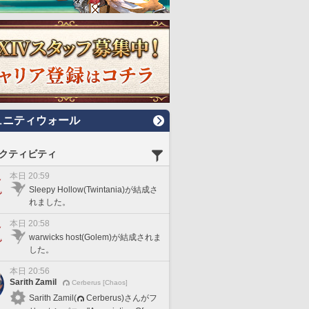
ュニティウォール
クティビティ
本日 20:59
Sleepy Hollow(Twintania)が結成さ
れました。
本日 20:58
warwicks host(Golem)が結成されま
した。
本日 20:56
Sarith Zamil
Cerberus [Chaos]
Sarith Zamil(
Cerberus)さんがフ