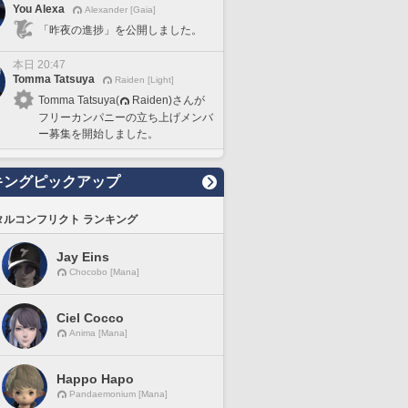
You Alexa
Alexander [Gaia]
「昨夜の進捗」を公開しました。
本日 20:47
Tomma Tatsuya
Raiden [Light]
Tomma Tatsuya(
Raiden)さんが
フリーカンパニーの立ち上げメンバ
ー募集を開始しました。
キングピックアップ
タルコンフリクト ランキング
Jay Eins
Chocobo [Mana]
Ciel Cocco
Anima [Mana]
Happo Hapo
Pandaemonium [Mana]