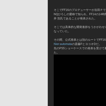
そこでFF16のプロデューサーが吉田Ｐ
NQひろしの愛称で知られ、FF14の1
井 浩氏であることが発表された。
そこでは具体的な開発進捗をうかがわせ
なっていた。
その間、公式発表とは別のルートでFF1
Nier:automata
の斎藤PとヨコオDだ。
先のPS5ショーケースでの発表を受けて
た。