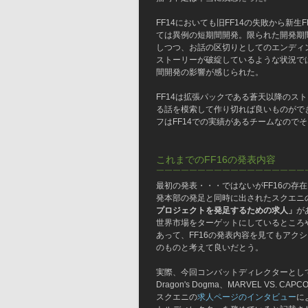
FF14においても旧FF14の失敗から新生
ては異例の短期間開発。限られた開発期間
しつつ、お話の区切りとしてのエンディ
ストーリーが破綻しているような状況で
間開発の影響が感じられた。
FF14は拡張パックである蒼天以降のス
る話を模索して作り切れば良いものができ
フはFF14での実績があるチームなので
これまでのFF16の発表内容
￣￣￣￣￣￣￣￣￣￣￣￣￣￣￣￣￣￣
最初の発表・・・ではないがFF16の存
発本部の発足と同時に出されたスクエニ
プロジェクトを発足するための求人」
が
世界市場をターゲットにしているところ
あって、FF16の発表内容を見てもアク
のものと考えて良いだとう。
実際、今回コンバットディレクターとして名前
Dragon's Dogma、MARVEL VS. 
スクエニの
求人ページのインタビュー
に