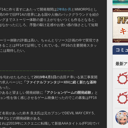
FF14に作り直すにあたって開発期間は
2年8か月
とMMORPGとし
の中で旧FF14の世界にある国や人物のバックグラウンドを紹介
ングまでストーリー体験の盛り上がりをいつくも作るとなると、
はなかったにしろ、序盤の駆け足感やお使い感の強さとして短期
トーリー体験の評価は高い。ちゃんとリソース計画の中で実現でき
ることはFF14で証明してくれている。FF16の主要開発スタッ
コミ
そこは期待したい。
最新ア
￣￣￣￣￣￣￣￣￣￣￣￣￣￣￣￣￣￣￣￣￣￣
在を匂わせたものとして
2019年4月1日
の吉田Ｐ率いる第三事業開
の求人ページに
「ファイナルファンタジーXIVに続く新たな基幹
あった。
やあると望ましい開発経験に
「アクションゲームの開発経験」
と
ション性を強く感じさせるゲーム映像だったのでこの募集はFF16
があった鈴木 良太氏は元カプコンでDEVIL MAY CRY 5、
CAPCOM 2などの開発経験がある。
よれば2019年にスクエニに転職して新規AAAタイトル(FF16)でバ