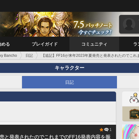
始める
プレイガイド
コミュニティ
ラ
ky Bancho
日記
【追記】FF16が来年2023年夏発売と発表されたのでこれ
キャラクター
日記
1
夏発売と発表されたのでこれまでのFF16発表内容を振