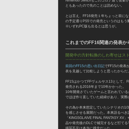
Nintendo Switchもこのコロナ
ともあったので先のことは読めない。
とは言え、FF16発売１年ちょっと前に
の予定通りPS5での発売というのはもう
※いずれPC版も出るとは思うが。
これまでのFF16関連の発表
━━━━━━━━━━━━━━━
開発中の方針転換のしわ寄せはス
￣￣￣￣￣￣￣￣￣￣￣￣￣￣￣￣￣￣
前回のFF15の思い出日記
でFF15の発
表を見越して比較しようと思ったからだ
FF15はかつてFFヴェルサス13として、F
発売される2016年まで10年かかった。
10年開発さていたゲームと言われてい
でほぼ作り直していた経緯があり、実際
その為か本来想定していたシナリオの1/
を感じさせる展開だった。本来語るべき
「KINGSGLAIVE FINAL FANTASY 
品や発売後のDLCで補完するなど打てる
描写不足は本当に残念だった。