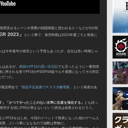
を垣間見せるシーンや実際の戦闘画面と思われるＵＩなどが3分弱
R 2023」
という事で、発売時期は2023年夏ごろと発表に
れば今年後半の発売という予想もあったが、自分は良い時期じゃ
ちはあるが、
前回のFF15の思い出日記
でも言ったように一番危惧
に押される形でFF16がPS5/PS4縦マルチ展開になってその対応
とだった。
事業説明会で
「部品不足改善でＰＳ５大幅増産」
という発表があ
す」「かつてやったことのない水準に生産を強化する」
とも語っ
が発売する頃にPS5が買えないという状況は改善されるだろう。
とFF16をはじめ、今回のイベントで発表になった他のゲーム人
状態…という事にもなるので油断は禁物だ。