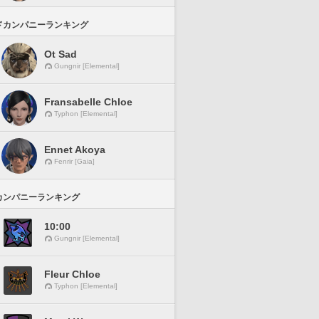
ドカンパニーランキング
Ot Sad
Gungnir [Elemental]
Fransabelle Chloe
Typhon [Elemental]
Ennet Akoya
Fenrir [Gaia]
カンパニーランキング
10:00
Gungnir [Elemental]
Fleur Chloe
Typhon [Elemental]