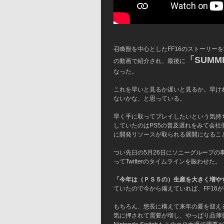
召喚獣を中心としたFF16のストーリー
「SUMME
の動画で紹介され、最後に
なった。
これを早いと見るか遅いと見るか。早け
ないかな、と思っている。
早く手に取ってプレイしたいという気持
していたのはPS5の普及遅れをみて会社側
に開発リソースが取られる展開になるこ
つい先日の5月26日にソニーグループの
ってTwitterのタイムラインを賑わせた。
「今年は（ＰＳ５の）生産を大きく増や
ていたので今から備えていれば、FF16
もちろん、悠長に構えて来年の夏を迎える
気に押されて需要が増し、やっぱり品薄