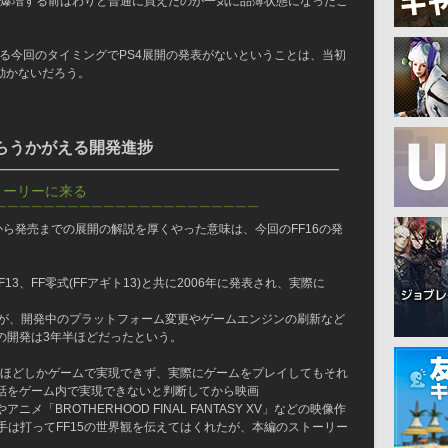
過で需要が爆増する前はわりと普通に買えたのが一気に品薄状態になったこ
なる今回のタイミングでPS4展開の発表がないということは、当初
動かないだろう。
からうかがえる開発進捗
━━━━━━━━━━━━━━━━━━━━━━━━━
トーリーに来る
￣￣￣￣￣￣￣￣￣￣￣￣￣￣￣￣￣￣￣￣￣￣
表から発売までの展開の解説を厚くやった意味は、今回のFF16の発
。
F13、FF零式(FFアギト13)と共に2006年に発表され、実際に
るが、開発中のプラットフォーム変更やゲームエンジンの刷新など
の開発は3年半ほどだったという。
3ほどしかゲームで実現できず、実際にゲームをプレイしてもそれ
話をゲーム内で実現できないと判断してから映画
XV」やアニメ「BROTHERHOOD FINAL FANTASY XV」などの映像作
手は打ってFF15の世界観を伝えてはくれたが、本編のストーリー