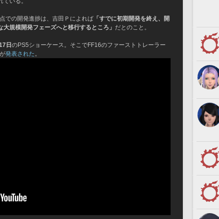
れている。
時点での開発進捗は、吉田Ｐによれば
「すでに初期開発を終え、開
な大規模開発フェーズへと移行するところ」
だとのこと。
17日
のPS5ショーケース。そこでFF16のファーストトレーラー
」が
発表された
。