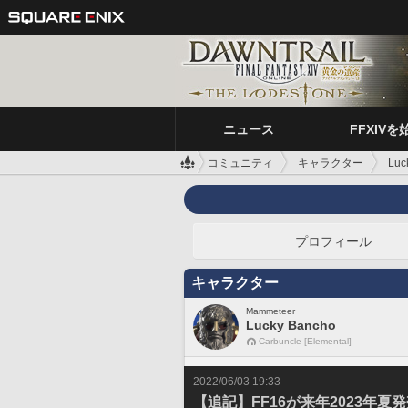
ニュース
FFXIVを
コミュニティ
キャラクター
Luc
プロフィール
キャラクター
Mammeteer
Lucky Bancho
Carbuncle [Elemental]
2022/06/03 19:33
【追記】FF16が来年2023年