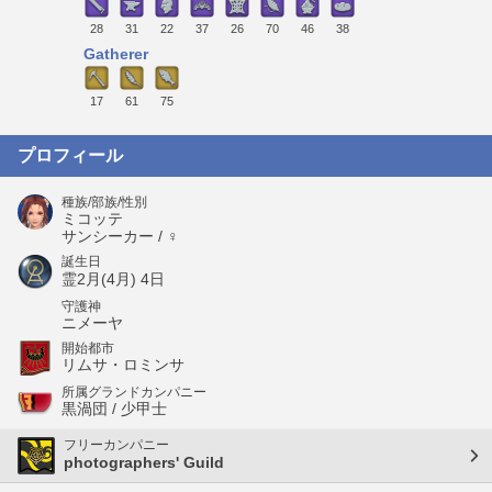
28
31
22
37
26
70
46
38
Gatherer
17
61
75
プロフィール
種族/部族/性別
ミコッテ
サンシーカー / ♀
誕生日
霊2月(4月) 4日
守護神
ニメーヤ
開始都市
リムサ・ロミンサ
所属グランドカンパニー
黒渦団 / 少甲士
フリーカンパニー
photographers' Guild