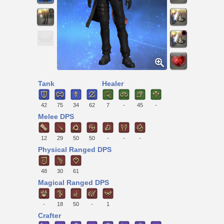
Tank
Healer
42
75
34
62
7
-
45
-
Melee DPS
12
29
50
50
-
-
-
Physical Ranged DPS
48
30
61
Magical Ranged DPS
-
18
50
-
1
Crafter