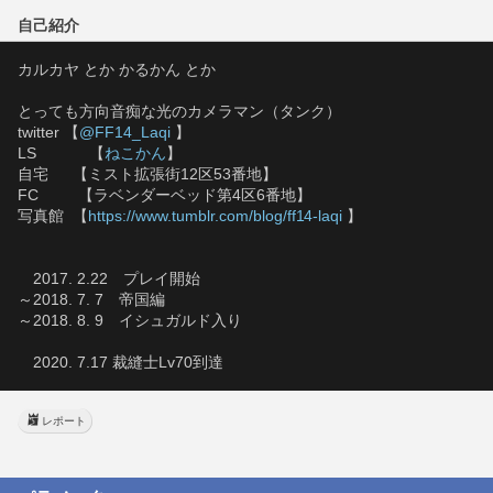
自己紹介
カルカヤ とか かるかん とか
とっても方向音痴な光のカメラマン（タンク）
twitter 【
@FF14_Laqi
 】
LS　　     【
ねこかん
】
自宅　  【ミスト拡張街12区53番地】
FC　　  【ラベンダーベッド第4区6番地】
写真館  【
https://www.tumblr.com/blog/ff14-laqi
 】
　2017. 2.22　プレイ開始
～2018. 7. 7　帝国編
～2018. 8. 9　イシュガルド入り
　2020. 7.17 裁縫士Lv70到達
レポート