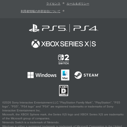
ライセンス
ルール＆ポリシー
利用者情報の外部送信について
©2026 Sony Interactive Entertainment LLC."PlayStation Family Mark", "PlayStation", "PS5
logo", "PS5", "PS4 logo" and "PS4" are registered trademarks or trademarks of Sony
Interactive Entertainment Inc.
Microsoft, the XBOX Sphere mark, the Series X|S logo and XBOX Series X|S are trademarks
of the Microsoft group of companies.
Nintendo Switch is a trademark of Nintendo.
Windows is either a registered trademark or trademark of Microsoft Corporation in the United