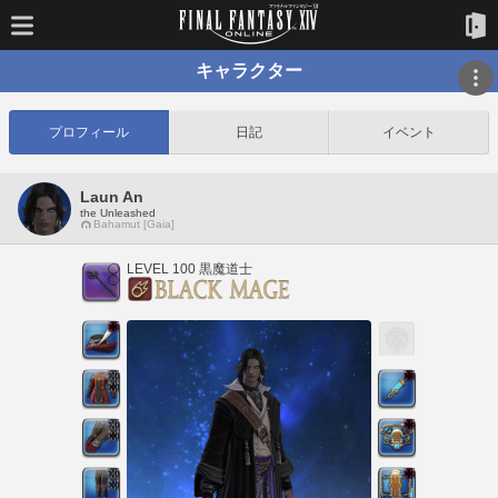
キャラクター
プロフィール
日記
イベント
Laun An
the Unleashed
Bahamut [Gaia]
LEVEL 100 黒魔道士