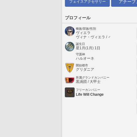
アチーブ
フェイスアクセサリー
プロフィール
種族/部族/性別
ヴィエラ
ヴィナ・ヴィエラ / ♂
誕生日
星1月(1月) 1日
守護神
ハルオーネ
開始都市
グリダニア
所属グランドカンパニー
黒渦団 / 大甲士
フリーカンパニー
Life Will Change