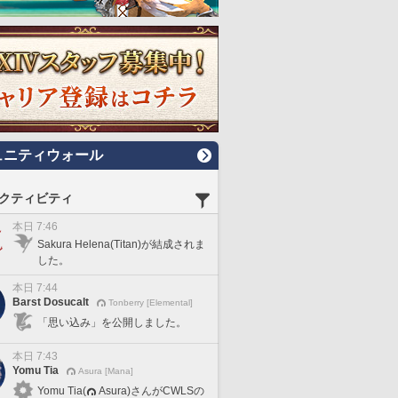
ュニティウォール
クティビティ
本日 7:46
Sakura Helena(Titan)が結成されま
した。
本日 7:44
Barst Dosucalt
Tonberry [Elemental]
「思い込み」を公開しました。
本日 7:43
Yomu Tia
Asura [Mana]
Yomu Tia(
Asura)さんがCWLSの