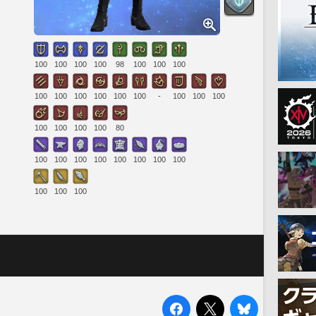
100
100
100
100
98
100
100
100
100
100
100
100
100
100
-
100
100
100
100
100
100
100
80
100
100
100
100
100
100
100
100
100
100
100