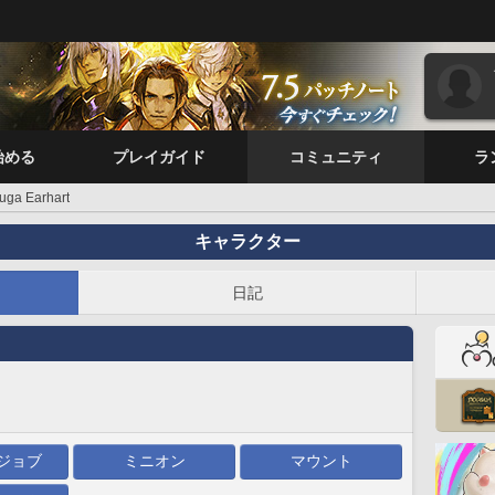
始める
プレイガイド
コミュニティ
ラ
uga Earhart
キャラクター
日記
ジョブ
ミニオン
マウント