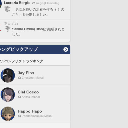
Lucrezia Borgia
Aegis [Elemental]
「男女お揃いの水着を作ろう！ の
こと」を公開しました。
本日 7:32
Sakura Emma(Titan)が結成されま
した。
キングピックアップ
タルコンフリクト ランキング
Jay Eins
Chocobo [Mana]
Ciel Cocco
Anima [Mana]
Happo Hapo
Pandaemonium [Mana]