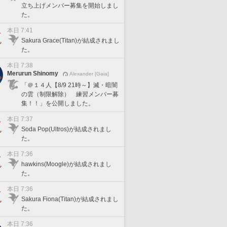
立ち上げメンバー募集を開始しまし
た。
本日 7:41
Sakura Grace(Titan)が結成されまし
た。
本日 7:38
Merurun Shinomy
Alexander [Gaia]
「＠１４人【8/9 21時～】滅・暗闇
の雲（制限解除） 練習メンバー募
集！！」を公開しました。
本日 7:37
Soda Pop(Ultros)が結成されまし
た。
本日 7:36
hawkins(Moogle)が結成されまし
た。
本日 7:36
Sakura Fiona(Titan)が結成されまし
た。
本日 7:36