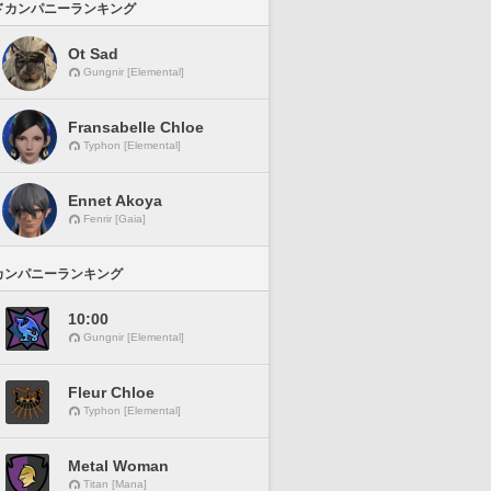
ドカンパニーランキング
Ot Sad
Gungnir [Elemental]
Fransabelle Chloe
Typhon [Elemental]
Ennet Akoya
Fenrir [Gaia]
カンパニーランキング
10:00
Gungnir [Elemental]
Fleur Chloe
Typhon [Elemental]
Metal Woman
Titan [Mana]