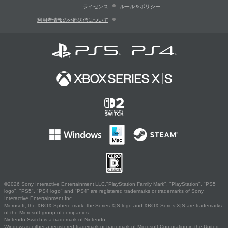
ライセンス
ルール＆ポリシー
利用者情報の外部送信について
©2026 Sony Interactive Entertainment LLC."PlayStation Family Mark", "PlayStation", "PS5
logo", "PS5", "PS4 logo" and "PS4" are registered trademarks or trademarks of Sony
Interactive Entertainment Inc.
Microsoft, the XBOX Sphere mark, the Series X|S logo and XBOX Series X|S are trademarks
of the Microsoft group of companies.
Nintendo Switch is a trademark of Nintendo.
Windows is either a registered trademark or trademark of Microsoft Corporation in the United