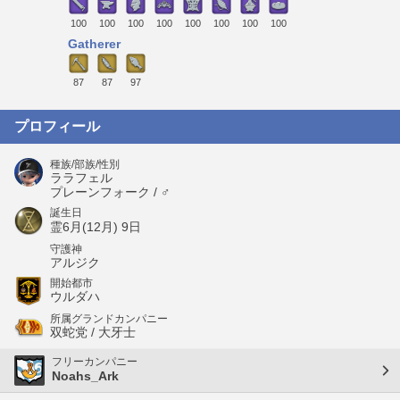
100
100
100
100
100
100
100
100
Gatherer
87
87
97
プロフィール
種族/部族/性別
ララフェル
プレーンフォーク / ♂
誕生日
霊6月(12月) 9日
守護神
アルジク
開始都市
ウルダハ
所属グランドカンパニー
双蛇党 / 大牙士
フリーカンパニー
Noahs_Ark