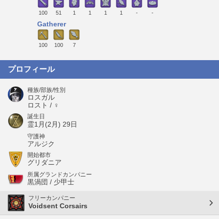
100
51
1
1
1
1
-
-
Gatherer
100
100
7
プロフィール
種族/部族/性別
ロスガル
ロスト / ♀
誕生日
霊1月(2月) 29日
守護神
アルジク
開始都市
グリダニア
所属グランドカンパニー
黒渦団 / 少甲士
フリーカンパニー
Voidsent Corsairs