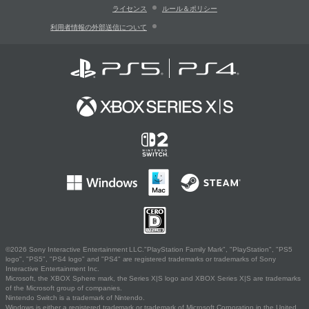
ライセンス
ルール＆ポリシー
利用者情報の外部送信について
©2026 Sony Interactive Entertainment LLC."PlayStation Family Mark", "PlayStation", "PS5
logo", "PS5", "PS4 logo" and "PS4" are registered trademarks or trademarks of Sony
Interactive Entertainment Inc.
Microsoft, the XBOX Sphere mark, the Series X|S logo and XBOX Series X|S are trademarks
of the Microsoft group of companies.
Nintendo Switch is a trademark of Nintendo.
Windows is either a registered trademark or trademark of Microsoft Corporation in the United