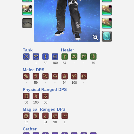
Tank
Healer
-
1
62
100
57
-
-
70
Melee DPS
-
59
-
-
94
100
-
Physical Ranged DPS
50
100
60
Magical Ranged DPS
52
-
51
90
1
Crafter