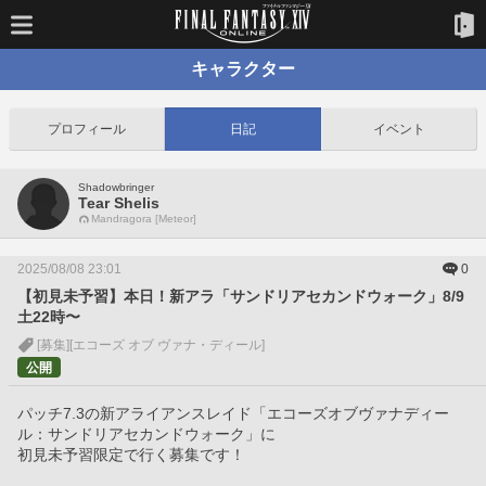
キャラクター
プロフィール
日記
イベント
Shadowbringer
Tear Shelis
Mandragora [Meteor]
2025/08/08 23:01
0
【初見未予習】本日！新アラ「サンドリアセカンドウォーク」8/9
土22時〜
[募集]
[エコーズ オブ ヴァナ・ディール]
公開
パッチ7.3の新アライアンスレイド「エコーズオブヴァナディー
ル：サンドリアセカンドウォーク」に
初見未予習限定で行く募集です！