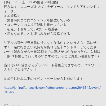
日時：8/9（土）21:45集合 22時開始
行き先：「エコーズオブヴァナディール：サンドリアセカンドウ
ォーク」
参加資格：
・集合時間までにコンテンツを解放している
・コンテンツの参加可能ILを満たしている
・初見、予習をしていない ←最重要
・床をなめることを楽しみながら攻略できる
リアルの都合で当日急に行けなくなるかもという方も、気にせ
ず！一緒に行きたい気持ちがあれば是非エントリーしてくださ
い〜（残念ながら当日22時までに連絡がつかなかったら、欠員は
一般PT募集して行っちゃいますので、そこはお互い遠慮せず！）
当日は2145過ぎからプライベート募集立てますので、パスワード
入力して参加下さい！
参加申し込みは下のイベントページからお願いします！
https://jp.finalfantasyxiv.com/lodestone/character/2646642/event/
84548/