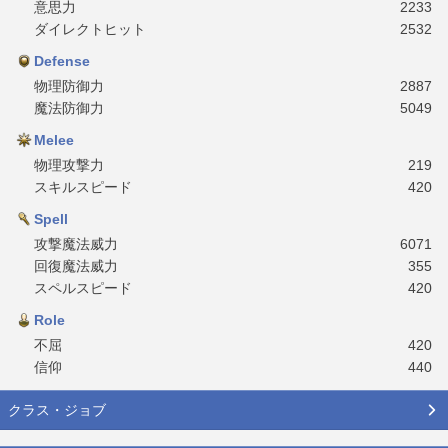
意思力
2233
ダイレクトヒット
2532
Defense
物理防御力
2887
魔法防御力
5049
Melee
物理攻撃力
219
スキルスピード
420
Spell
攻撃魔法威力
6071
回復魔法威力
355
スペルスピード
420
Role
不屈
420
信仰
440
クラス・ジョブ