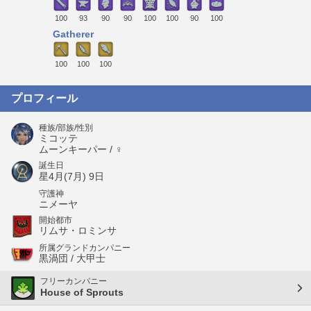
100
93
90
90
100
100
90
100
Gatherer
100
100
100
プロフィール
種族/部族/性別
ミコッテ
ムーンキーパー / ♀
誕生日
星4月(7月) 9日
守護神
ニメーヤ
開始都市
リムサ・ロミンサ
所属グランドカンパニー
黒渦団 / 大甲士
フリーカンパニー
House of Sprouts