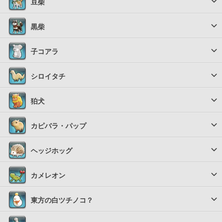
豆柴
黒柴
子コアラ
シロイタチ
狛犬
カピバラ・パップ
ヘッジホッグ
カメレオン
東方の白ツチノコ？