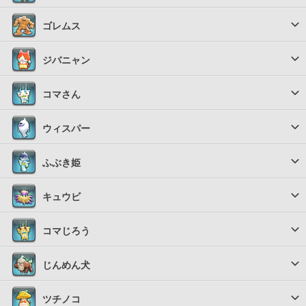
ゴレムス
ジバニャン
コマさん
ウィスパー
ふぶき姫
キュウビ
コマじろう
じんめん犬
ツチノコ