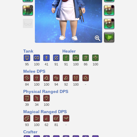
Tank
Healer
95
100
41
91
91
100
86
100
Melee DPS
84
100
100
94
92
100
-
Physical Ranged DPS
39
34
100
Magical Ranged DPS
93
100
62
81
-
Crafter