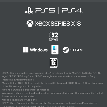
©2026 Sony Interactive Entertainment LLC."PlayStation Family Mark", "PlayStation", "PS5
logo", "PS5", "PS4 logo" and "PS4" are registered trademarks or trademarks of Sony
Interactive Entertainment Inc.
Microsoft, the XBOX Sphere mark, the Series X|S logo and XBOX Series X|S are trademarks
of the Microsoft group of companies.
Nintendo Switch is a trademark of Nintendo.
Windows is either a registered trademark or trademark of Microsoft Corporation in the United
States and/or other countries.
Mac is a trademark of Apple Inc.
©2026 Valve Corporation. Steam and the Steam logo are trademarks and/or registered
trademarks of Valve Corporation in the U.S. and/or other countries.