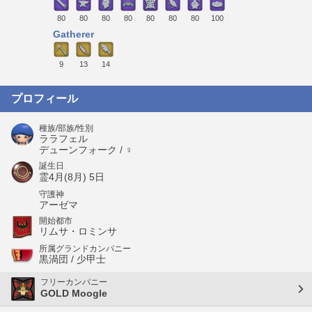
80
80
80
80
80
80
80
100
Gatherer
9
13
14
プロフィール
種族/部族/性別
ララフェル
デューンフォーク / ♀
誕生日
霊4月(8月) 5日
守護神
アーゼマ
開始都市
リムサ・ロミンサ
所属グランドカンパニー
黒渦団 / 少甲士
フリーカンパニー
GOLD Moogle