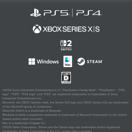
©2026 Sony Interactive Entertainment LLC."PlayStation Family Mark", "PlayStation", "PS5
logo", "PS5", "PS4 logo" and "PS4" are registered trademarks or trademarks of Sony
Interactive Entertainment Inc.
Microsoft, the XBOX Sphere mark, the Series X|S logo and XBOX Series X|S are trademarks
of the Microsoft group of companies.
Nintendo Switch is a trademark of Nintendo.
Windows is either a registered trademark or trademark of Microsoft Corporation in the United
States and/or other countries.
Mac is a trademark of Apple Inc.
©2026 Valve Corporation. Steam and the Steam logo are trademarks and/or registered
trademarks of Valve Corporation in the U.S. and/or other countries.