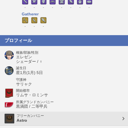
-
-
-
-
-
-
-
-
Gatherer
-
-
-
プロフィール
種族/部族/性別
エレゼン
シェーダー / ♀
誕生日
星1月(1月) 5日
守護神
サリャク
開始都市
リムサ・ロミンサ
所属グランドカンパニー
黒渦団 / 二等甲兵
フリーカンパニー
Astro