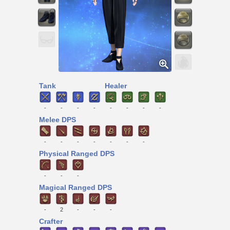
Tank
Healer
-
-
-
-
-
-
-
-
Melee DPS
-
-
-
-
-
-
-
Physical Ranged DPS
-
-
-
Magical Ranged DPS
-
2
-
-
-
Crafter