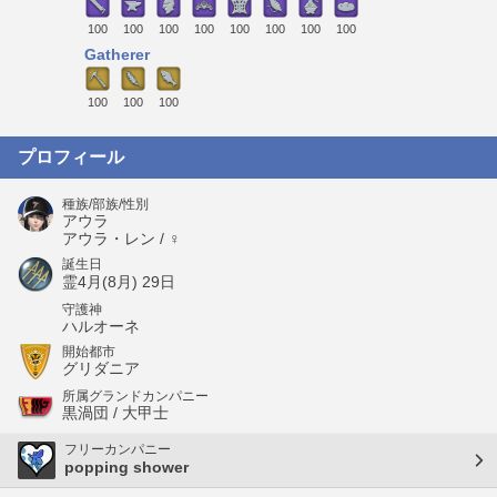
100
100
100
100
100
100
100
100
Gatherer
100
100
100
プロフィール
種族/部族/性別
アウラ
アウラ・レン / ♀
誕生日
霊4月(8月) 29日
守護神
ハルオーネ
開始都市
グリダニア
所属グランドカンパニー
黒渦団 / 大甲士
フリーカンパニー
popping shower