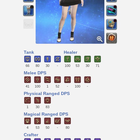
Tank
Healer
66
80
30
-
100
53
30
71
Melee DPS
41
100
1
52
-
100
-
Physical Ranged DPS
1
30
83
Magical Ranged DPS
4
53
50
-
80
Crafter