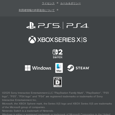
ライセンス
ルール＆ポリシー
利用者情報の外部送信について
©2026 Sony Interactive Entertainment LLC."PlayStation Family Mark", "PlayStation", "PS5
logo", "PS5", "PS4 logo" and "PS4" are registered trademarks or trademarks of Sony
Interactive Entertainment Inc.
Microsoft, the XBOX Sphere mark, the Series X|S logo and XBOX Series X|S are trademarks
of the Microsoft group of companies.
Nintendo Switch is a trademark of Nintendo.
Windows is either a registered trademark or trademark of Microsoft Corporation in the United