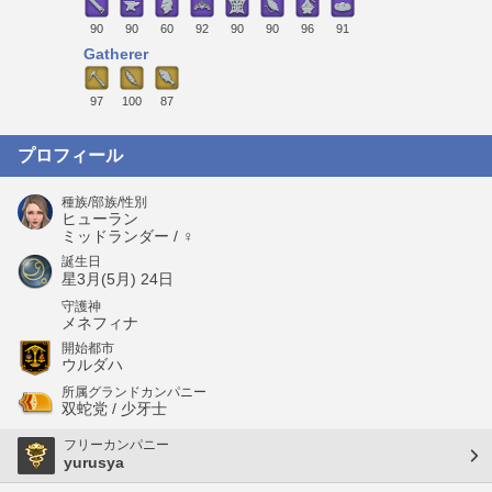
90
90
60
92
90
90
96
91
Gatherer
97
100
87
プロフィール
種族/部族/性別
ヒューラン
ミッドランダー / ♀
誕生日
星3月(5月) 24日
守護神
メネフィナ
開始都市
ウルダハ
所属グランドカンパニー
双蛇党 / 少牙士
フリーカンパニー
yurusya