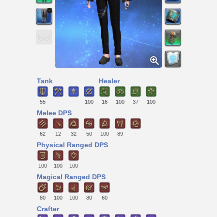
Tank
Healer
55
-
-
100
16
100
37
100
Melee DPS
62
12
32
50
100
89
-
Physical Ranged DPS
100
100
100
Magical Ranged DPS
80
100
100
80
60
Crafter