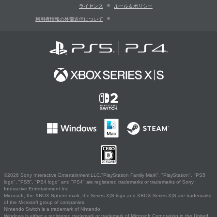
ライセンス
ルール＆ポリシー
利用者情報の外部送信について
©2026 Sony Interactive Entertainment LLC."PlayStation Family Mark", "PlayStation", "PS5
logo", "PS5", "PS4 logo" and "PS4" are registered trademarks or trademarks of Sony
Interactive Entertainment Inc.
Microsoft, the XBOX Sphere mark, the Series X|S logo and XBOX Series X|S are trademarks
of the Microsoft group of companies.
Nintendo Switch is a trademark of Nintendo.
Windows is either a registered trademark or trademark of Microsoft Corporation in the United