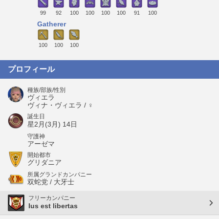
99
92
100
100
100
100
91
100
Gatherer
100
100
100
プロフィール
種族/部族/性別
ヴィエラ
ヴィナ・ヴィエラ / ♀
誕生日
星2月(3月) 14日
守護神
アーゼマ
開始都市
グリダニア
所属グランドカンパニー
双蛇党 / 大牙士
フリーカンパニー
Ius est libertas