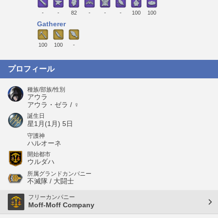
-
-
82
-
-
-
100
100
Gatherer
100
100
-
プロフィール
種族/部族/性別
アウラ
アウラ・ゼラ / ♀
誕生日
星1月(1月) 5日
守護神
ハルオーネ
開始都市
ウルダハ
所属グランドカンパニー
不滅隊 / 大闘士
フリーカンパニー
Moff-Moff Company