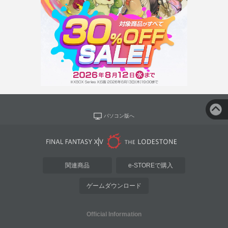
パソコン版へ
関連商品
e-STOREで購入
ゲームダウンロード
Official Information