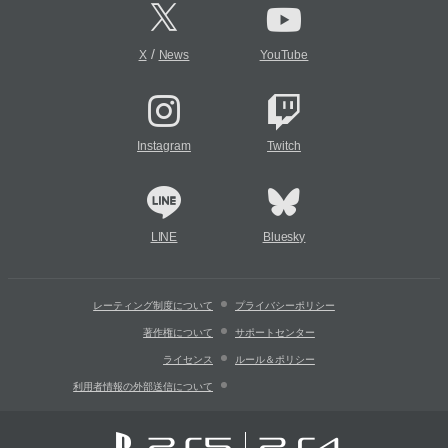
/
X
News
YouTube
Instagram
Twitch
LINE
Bluesky
レーティング制度について
プライバシーポリシー
著作権について
サポートセンター
ライセンス
ルール＆ポリシー
利用者情報の外部送信について