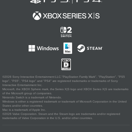
©2026 Sony Interactive Entertainment LLC."PlayStation Family Mark", "PlayStation", "PS5
logo", "PS5", "PS4 logo" and "PS4" are registered trademarks or trademarks of Sony
Interactive Entertainment Inc.
Microsoft, the XBOX Sphere mark, the Series X|S logo and XBOX Series X|S are trademarks
of the Microsoft group of companies.
Nintendo Switch is a trademark of Nintendo.
Windows is either a registered trademark or trademark of Microsoft Corporation in the United
States and/or other countries.
Mac is a trademark of Apple Inc.
©2026 Valve Corporation. Steam and the Steam logo are trademarks and/or registered
trademarks of Valve Corporation in the U.S. and/or other countries.