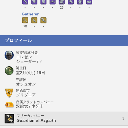
-
-
-
-
25
-
-
-
Gatherer
70
-
-
プロフィール
種族/部族/性別
エレゼン
シェーダー / ♂
誕生日
霊2月(4月) 19日
守護神
オシュオン
開始都市
グリダニア
所属グランドカンパニー
双蛇党 / 少牙士
フリーカンパニー
Guardian of Asgarth