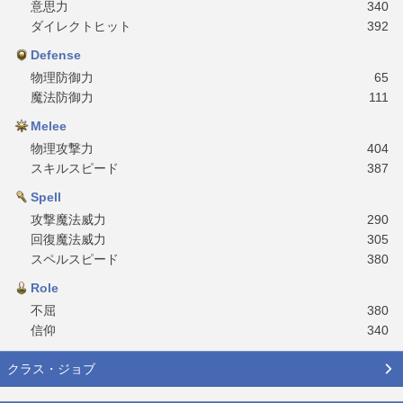
意思力
340
ダイレクトヒット
392
Defense
物理防御力
65
魔法防御力
111
Melee
物理攻撃力
404
スキルスピード
387
Spell
攻撃魔法威力
290
回復魔法威力
305
スペルスピード
380
Role
不屈
380
信仰
340
クラス・ジョブ