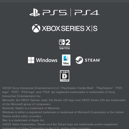
©2026 Sony Interactive Entertainment LLC."PlayStation Family Mark", "PlayStation", "PS5
logo", "PS5", "PS4 logo" and "PS4" are registered trademarks or trademarks of Sony
Interactive Entertainment Inc.
Microsoft, the XBOX Sphere mark, the Series X|S logo and XBOX Series X|S are trademarks
of the Microsoft group of companies.
Nintendo Switch is a trademark of Nintendo.
Windows is either a registered trademark or trademark of Microsoft Corporation in the United
States and/or other countries.
Mac is a trademark of Apple Inc.
©2026 Valve Corporation. Steam and the Steam logo are trademarks and/or registered
trademarks of Valve Corporation in the U.S. and/or other countries.