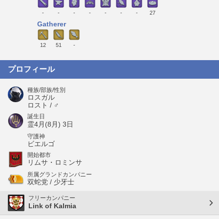
-
-
-
-
-
-
-
27
Gatherer
12
51
-
プロフィール
種族/部族/性別
ロスガル
ロスト / ♂
誕生日
霊4月(8月) 3日
守護神
ビエルゴ
開始都市
リムサ・ロミンサ
所属グランドカンパニー
双蛇党 / 少牙士
フリーカンパニー
Link of Kalmia