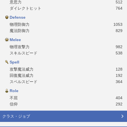
意思力
512
ダイレクトヒット
764
Defense
物理防御力
1053
魔法防御力
829
Melee
物理攻撃力
982
スキルスピード
538
Spell
攻撃魔法威力
128
回復魔法威力
192
スペルスピード
364
Role
不屈
404
信仰
292
クラス・ジョブ