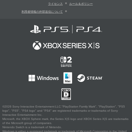
ライセンス
ルール＆ポリシー
利用者情報の外部送信について
©2026 Sony Interactive Entertainment LLC."PlayStation Family Mark", "PlayStation", "PS5
logo", "PS5", "PS4 logo" and "PS4" are registered trademarks or trademarks of Sony
Interactive Entertainment Inc.
Microsoft, the XBOX Sphere mark, the Series X|S logo and XBOX Series X|S are trademarks
of the Microsoft group of companies.
Nintendo Switch is a trademark of Nintendo.
Windows is either a registered trademark or trademark of Microsoft Corporation in the United