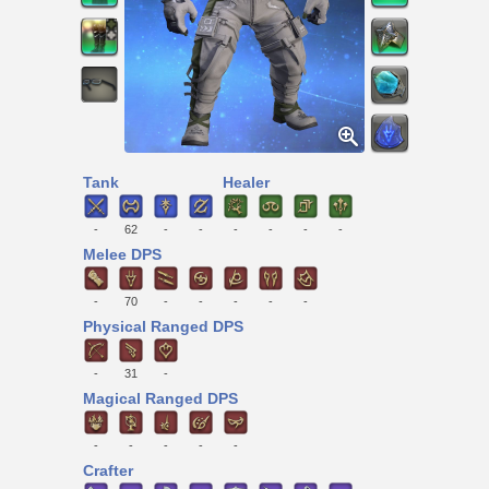
Tank
Healer
-
62
-
-
-
-
-
-
Melee DPS
-
70
-
-
-
-
-
Physical Ranged DPS
-
31
-
Magical Ranged DPS
-
-
-
-
-
Crafter