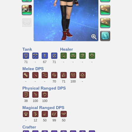
Tank
Healer
71
-
67
71
-
-
-
-
Melee DPS
-
-
-
70
71
100
-
Physical Ranged DPS
38
100
100
Magical Ranged DPS
-
12
50
99
50
Crafter