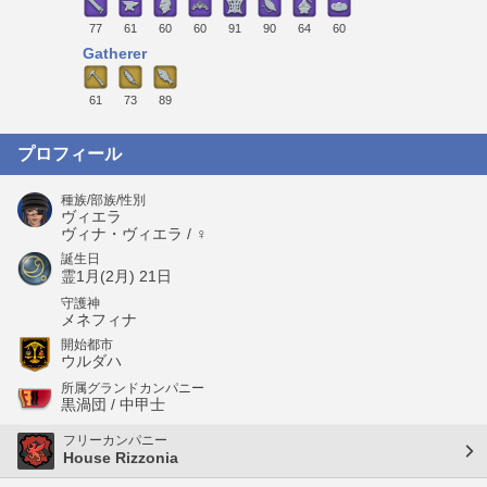
77
61
60
60
91
90
64
60
Gatherer
61
73
89
プロフィール
種族/部族/性別
ヴィエラ
ヴィナ・ヴィエラ / ♀
誕生日
霊1月(2月) 21日
守護神
メネフィナ
開始都市
ウルダハ
所属グランドカンパニー
黒渦団 / 中甲士
フリーカンパニー
House Rizzonia