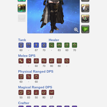
Tank
Healer
60
-
87
70
-
83
60
70
Melee DPS
-
-
60
70
80
80
-
Physical Ranged DPS
60
-
60
Magical Ranged DPS
50
83
50
80
17
Crafter