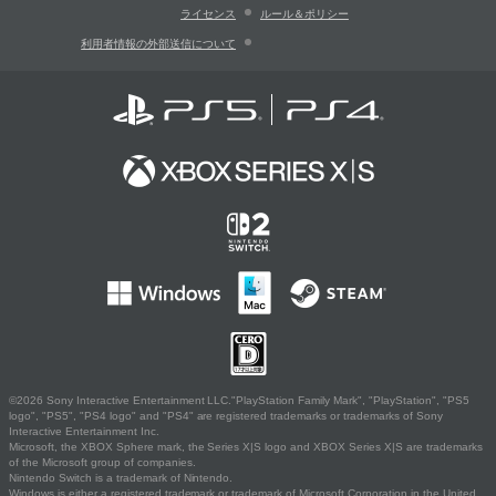
ライセンス
ルール＆ポリシー
利用者情報の外部送信について
©2026 Sony Interactive Entertainment LLC."PlayStation Family Mark", "PlayStation", "PS5
logo", "PS5", "PS4 logo" and "PS4" are registered trademarks or trademarks of Sony
Interactive Entertainment Inc.
Microsoft, the XBOX Sphere mark, the Series X|S logo and XBOX Series X|S are trademarks
of the Microsoft group of companies.
Nintendo Switch is a trademark of Nintendo.
Windows is either a registered trademark or trademark of Microsoft Corporation in the United