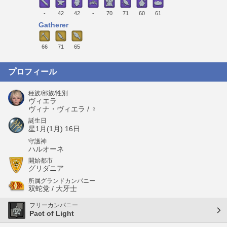
-
42
42
-
70
71
60
61
Gatherer
66
71
65
プロフィール
種族/部族/性別
ヴィエラ
ヴィナ・ヴィエラ / ♀
誕生日
星1月(1月) 16日
守護神
ハルオーネ
開始都市
グリダニア
所属グランドカンパニー
双蛇党 / 大牙士
フリーカンパニー
Pact of Light