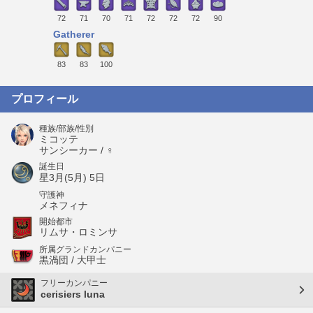
72
71
70
71
72
72
72
90
Gatherer
83
83
100
プロフィール
種族/部族/性別
ミコッテ
サンシーカー / ♀
誕生日
星3月(5月) 5日
守護神
メネフィナ
開始都市
リムサ・ロミンサ
所属グランドカンパニー
黒渦団 / 大甲士
フリーカンパニー
cerisiers luna