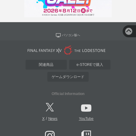
パソコン版へ
関連商品
e-STOREで購入
ゲームダウンロード
Official Information
/
X
News
YouTube