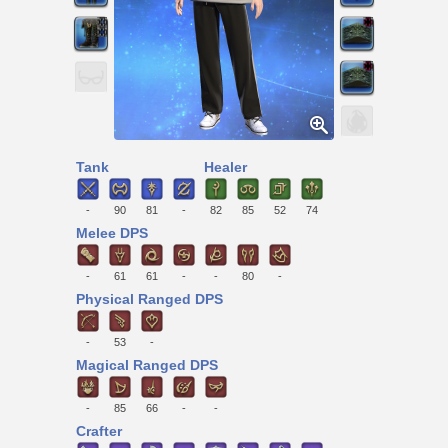
Tank
Healer
-
90
81
-
82
85
52
74
Melee DPS
-
61
61
-
-
80
-
Physical Ranged DPS
-
53
-
Magical Ranged DPS
-
85
66
-
-
Crafter