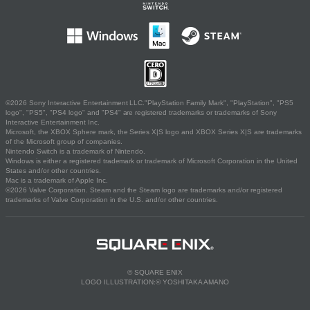
©2026 Sony Interactive Entertainment LLC."PlayStation Family Mark", "PlayStation", "PS5
logo", "PS5", "PS4 logo" and "PS4" are registered trademarks or trademarks of Sony
Interactive Entertainment Inc.
Microsoft, the XBOX Sphere mark, the Series X|S logo and XBOX Series X|S are trademarks
of the Microsoft group of companies.
Nintendo Switch is a trademark of Nintendo.
Windows is either a registered trademark or trademark of Microsoft Corporation in the United
States and/or other countries.
Mac is a trademark of Apple Inc.
©2026 Valve Corporation. Steam and the Steam logo are trademarks and/or registered
trademarks of Valve Corporation in the U.S. and/or other countries.
© SQUARE ENIX
LOGO ILLUSTRATION:© YOSHITAKA AMANO