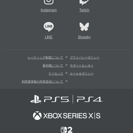
Instagram
Twitch
LINE
Bluesky
レーティング制度について
プライバシーポリシー
著作権について
サポートセンター
ライセンス
ルール＆ポリシー
利用者情報の外部送信について