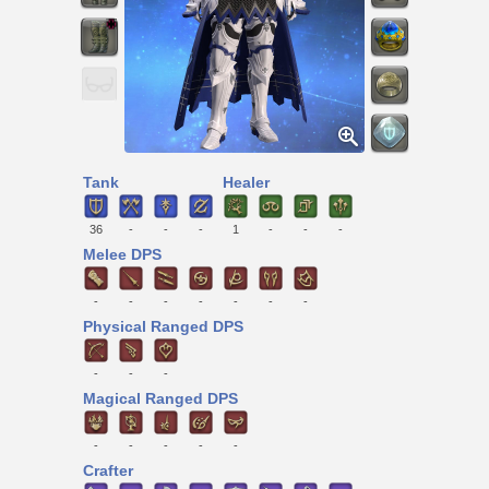
Tank
Healer
36
-
-
-
1
-
-
-
Melee DPS
-
-
-
-
-
-
-
Physical Ranged DPS
-
-
-
Magical Ranged DPS
-
-
-
-
-
Crafter