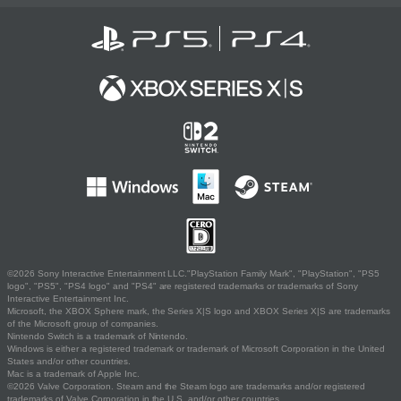
©2026 Sony Interactive Entertainment LLC."PlayStation Family Mark", "PlayStation", "PS5
logo", "PS5", "PS4 logo" and "PS4" are registered trademarks or trademarks of Sony
Interactive Entertainment Inc.
Microsoft, the XBOX Sphere mark, the Series X|S logo and XBOX Series X|S are trademarks
of the Microsoft group of companies.
Nintendo Switch is a trademark of Nintendo.
Windows is either a registered trademark or trademark of Microsoft Corporation in the United
States and/or other countries.
Mac is a trademark of Apple Inc.
©2026 Valve Corporation. Steam and the Steam logo are trademarks and/or registered
trademarks of Valve Corporation in the U.S. and/or other countries.