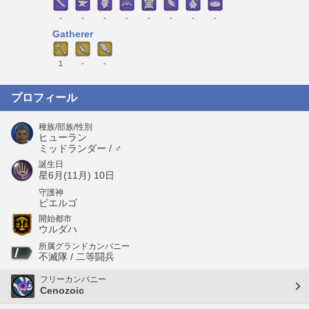
-
-
-
-
-
-
-
-
Gatherer
1
-
-
プロフィール
種族/部族/性別
ヒューラン
ミッドランダー / ♂
誕生日
星6月(11月) 10日
守護神
ビエルゴ
開始都市
ウルダハ
所属グランドカンパニー
不滅隊 / 二等闘兵
フリーカンパニー
Cenozoic