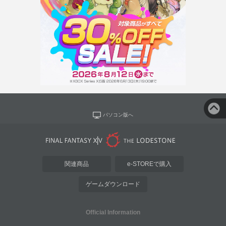
パソコン版へ
関連商品
e-STOREで購入
ゲームダウンロード
Official Information