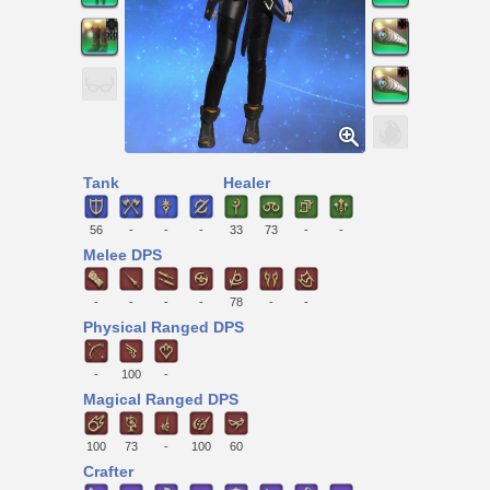
Tank
Healer
56
-
-
-
33
73
-
-
Melee DPS
-
-
-
-
78
-
-
Physical Ranged DPS
-
100
-
Magical Ranged DPS
100
73
-
100
60
Crafter