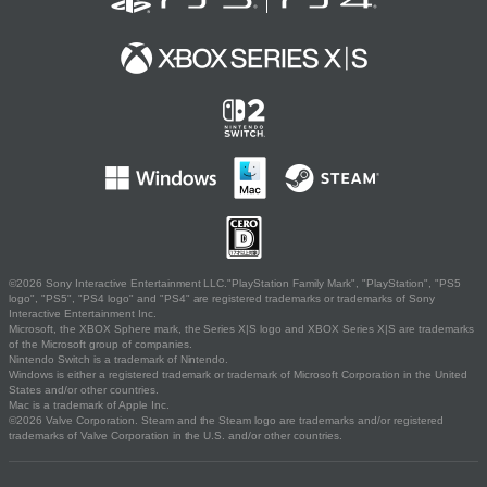
©2026 Sony Interactive Entertainment LLC."PlayStation Family Mark", "PlayStation", "PS5
logo", "PS5", "PS4 logo" and "PS4" are registered trademarks or trademarks of Sony
Interactive Entertainment Inc.
Microsoft, the XBOX Sphere mark, the Series X|S logo and XBOX Series X|S are trademarks
of the Microsoft group of companies.
Nintendo Switch is a trademark of Nintendo.
Windows is either a registered trademark or trademark of Microsoft Corporation in the United
States and/or other countries.
Mac is a trademark of Apple Inc.
©2026 Valve Corporation. Steam and the Steam logo are trademarks and/or registered
trademarks of Valve Corporation in the U.S. and/or other countries.