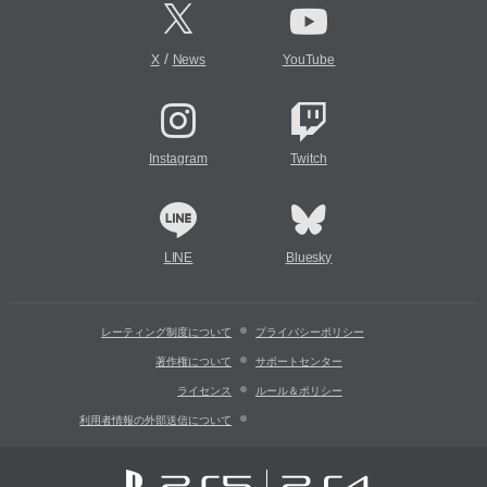
/
X
News
YouTube
Instagram
Twitch
LINE
Bluesky
レーティング制度について
プライバシーポリシー
著作権について
サポートセンター
ライセンス
ルール＆ポリシー
利用者情報の外部送信について