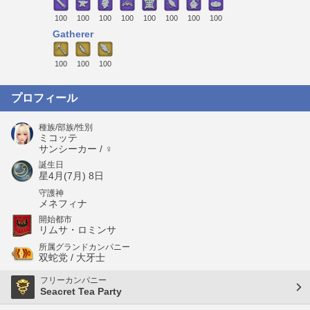
100
100
100
100
100
100
100
100
Gatherer
100
100
100
プロフィール
種族/部族/性別
ミコッテ
サンシーカー / ♀
誕生日
星4月(7月) 8日
守護神
メネフィナ
開始都市
リムサ・ロミンサ
所属グランドカンパニー
双蛇党 / 大牙士
フリーカンパニー
Seacret Tea Party