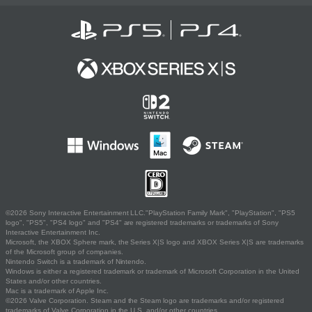
©2026 Sony Interactive Entertainment LLC."PlayStation Family Mark", "PlayStation", "PS5
logo", "PS5", "PS4 logo" and "PS4" are registered trademarks or trademarks of Sony
Interactive Entertainment Inc.
Microsoft, the XBOX Sphere mark, the Series X|S logo and XBOX Series X|S are trademarks
of the Microsoft group of companies.
Nintendo Switch is a trademark of Nintendo.
Windows is either a registered trademark or trademark of Microsoft Corporation in the United
States and/or other countries.
Mac is a trademark of Apple Inc.
©2026 Valve Corporation. Steam and the Steam logo are trademarks and/or registered
trademarks of Valve Corporation in the U.S. and/or other countries.