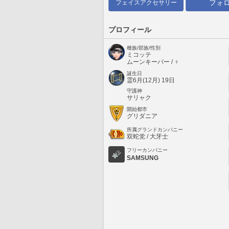
フォ
フェイスアクセサリー
プロフィール
種族/部族/性別
ミコッテ
ムーンキーパー / ♀
誕生日
霊6月(12月) 19日
守護神
サリャク
開始都市
グリダニア
所属グランドカンパニー
双蛇党 / 大牙士
フリーカンパニー
SAMSUNG