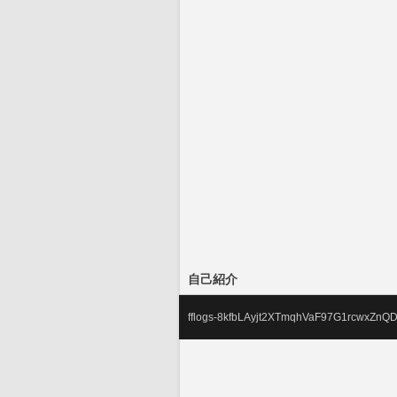
自己紹介
fflogs-8kfbLAyjt2XTmqhVaF97G1rcwxZnQ