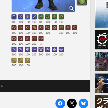
100
100
100
100
100
100
100
100
100
100
100
100
100
100
-
100
100
100
100
100
100
100
3
100
100
100
100
100
100
100
100
100
100
100
DJv