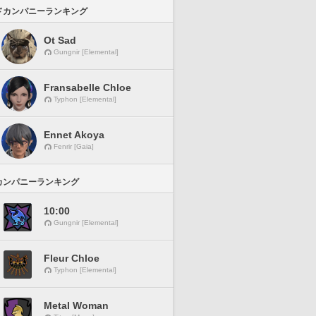
ドカンパニーランキング
Ot Sad
Gungnir [Elemental]
Fransabelle Chloe
Typhon [Elemental]
Ennet Akoya
Fenrir [Gaia]
カンパニーランキング
10:00
Gungnir [Elemental]
Fleur Chloe
Typhon [Elemental]
Metal Woman