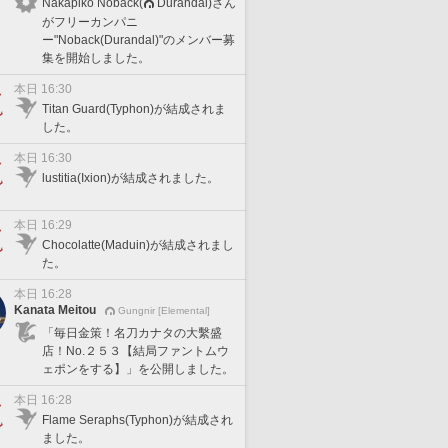
Nakapiko Noback(
Durandal)さん
がフリーカンパニ
ー"Noback(Durandal)"のメンバー募
集を開始しました。
本日 16:30
Titan Guard(Typhon)が結成されま
した。
本日 16:30
lustitia(Ixion)が結成されました。
本日 16:29
Chocolatte(Maduin)が結成されまし
た。
本日 16:28
Kanata Meitou
Gungnir [Elemental]
「毎日金策！名刀カナタの大繫盛
店！No.２５３【結局ファントムウ
ェポンをする】」を公開しました。
本日 16:28
Flame Seraphs(Typhon)が結成され
ました。