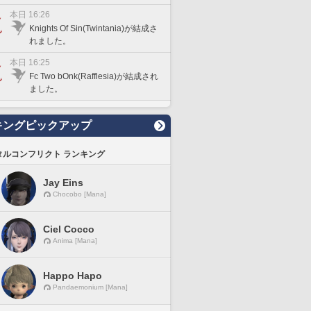
本日 16:26
Knights Of Sin(Twintania)が結成さ
れました。
本日 16:25
Fc Two bOnk(Rafflesia)が結成され
ました。
キングピックアップ
タルコンフリクト ランキング
Jay Eins
Chocobo [Mana]
Ciel Cocco
Anima [Mana]
Happo Hapo
Pandaemonium [Mana]