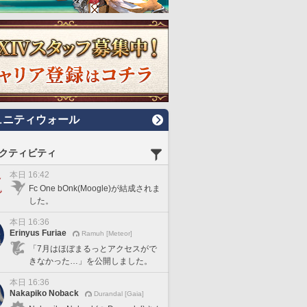
ュニティウォール
クティビティ
本日 16:42
Fc One bOnk(Moogle)が結成されま
した。
本日 16:36
Erinyus Furiae
Ramuh [Meteor]
「7月はほぼまるっとアクセスがで
きなかった…」を公開しました。
本日 16:36
Nakapiko Noback
Durandal [Gaia]