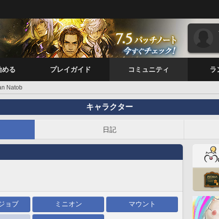
始める
プレイガイド
コミュニティ
ラ
an Natob
キャラクター
日記
ジョブ
ミニオン
マウント