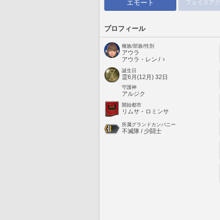
エモート
フェイスア
プロフィール
種族/部族/性別
アウラ
アウラ・レン / ♀
誕生日
霊6月(12月) 32日
守護神
アルジク
開始都市
リムサ・ロミンサ
所属グランドカンパニー
不滅隊 / 少闘士