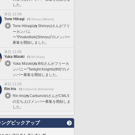
した。
本日 11:08
Tone Hiiragi
Shinryu [Meteor]
Tone Hiiragi(
Shinryu)さんがフリ
ーカンパニ
ー"Pinakothek(Shinryu)"のメンバー
募集を開始しました。
本日 11:06
Yuka Mizuki
Ifrit [Gaia]
Yuka Mizuki(
Ifrit)さんがフリーカ
ンパニー"Twilight Knights(Ifrit)"のメ
ンバー募集を開始しました。
本日 11:03
Rin Iris
Carbuncle [Elemental]
Rin Iris(
Carbuncle)さんがCWLS
の立ち上げメンバー募集を開始しま
した。
キングピックアップ