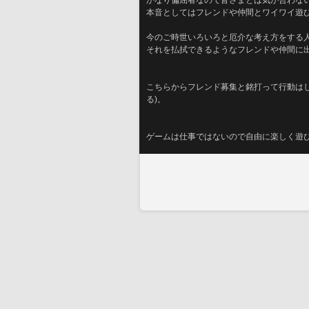
かなり偏屈者なので皆さまとは気が合わな
本音としてはフレンドや仲間とワイワイ遊
今のご時世いろいろと厄介な考え方をする
それを払拭できるようなフレンドや仲間に
こちらからフレンド募集と銘打って行動は
る)。
ゲームは仕事ではないので自由に楽しく遊び