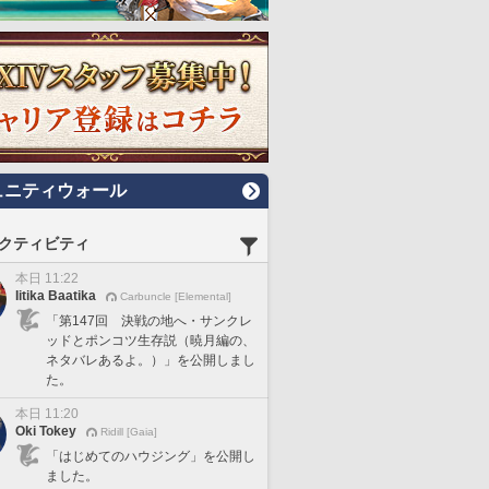
ュニティウォール
クティビティ
本日 11:22
Iitika Baatika
Carbuncle [Elemental]
「第147回 決戦の地へ・サンクレ
ッドとポンコツ生存説（暁月編の、
ネタバレあるよ。）」を公開しまし
た。
本日 11:20
Oki Tokey
Ridill [Gaia]
「はじめてのハウジング」を公開し
ました。