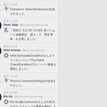
本日 11:18
Fellraven's Talon(Twintania)が結成
されました。
本日 11:18
Shun- Naja
Carbuncle [Elemental]
「初絶◎【21:30~23:30】絶バハム
ート攻略固定 週４～５ 聞き専
✖」を公開しました。
本日 11:14
Veita Azorya
Excalibur [Primal]
Veita Azorya(
Excalibur)さんがフ
リーカンパニー"The Astral
Claws(Excalibur)"のメンバー募集を
開始しました。
本日 11:12
Phule's Company(Omega)が結成さ
れました。
本日 11:09
Rin Iris
Carbuncle [Elemental]
Rin Iris(
Carbuncle)さんがCWLS
の立ち上げメンバー募集を開始しま