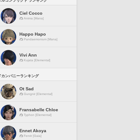
タルコンフリクト ランキング
Ciel Cocco
Anima [Mana]
Happo Hapo
Pandaemonium [Mana]
Vivi Ann
Kujata [Elemental]
ドカンパニーランキング
Ot Sad
Gungnir [Elemental]
Fransabelle Chloe
Typhon [Elemental]
Ennet Akoya
Fenrir [Gaia]