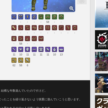
-
-
-
-
-
58
-
-
-
-
-
-
-
-
-
-
-
-
-
58
-
-
-
11
10
11
11
11
11
10
13
62
58
6
。結構な年数遊んでいたのですけど。
だったことを繰り返さないよう慎重に遊んでいこうと思います。