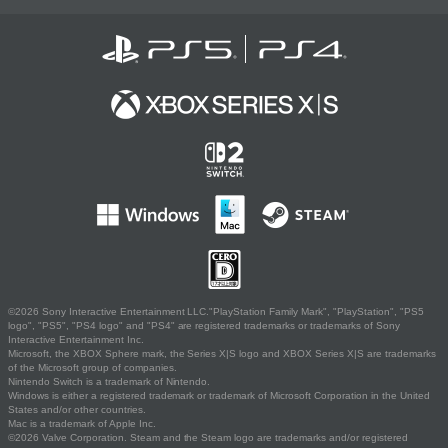
©2026 Sony Interactive Entertainment LLC."PlayStation Family Mark", "PlayStation", "PS5
logo", "PS5", "PS4 logo" and "PS4" are registered trademarks or trademarks of Sony
Interactive Entertainment Inc.
Microsoft, the XBOX Sphere mark, the Series X|S logo and XBOX Series X|S are trademarks
of the Microsoft group of companies.
Nintendo Switch is a trademark of Nintendo.
Windows is either a registered trademark or trademark of Microsoft Corporation in the United
States and/or other countries.
Mac is a trademark of Apple Inc.
©2026 Valve Corporation. Steam and the Steam logo are trademarks and/or registered