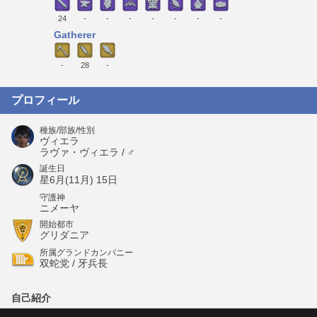
24
-
-
-
-
-
-
-
Gatherer
-
28
-
プロフィール
種族/部族/性別
ヴィエラ
ラヴァ・ヴィエラ / ♂
誕生日
星6月(11月) 15日
守護神
ニメーヤ
開始都市
グリダニア
所属グランドカンパニー
双蛇党 / 牙兵長
自己紹介