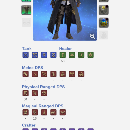
Tank
Healer
-
-
-
-
53
-
-
-
Melee DPS
-
-
-
-
-
-
-
Physical Ranged DPS
34
-
-
Magical Ranged DPS
-
18
-
-
-
Crafter