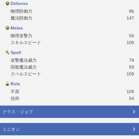
Defense
物理防御力
86
魔法防御力
147
Melee
物理攻撃力
50
スキルスピード
109
Spell
攻撃魔法威力
79
回復魔法威力
59
スペルスピード
109
Role
不屈
109
信仰
54
クラス・ジョブ
ミニオン