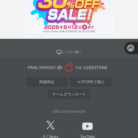
パソコン版へ
関連商品
e-STOREで購入
ゲームダウンロード
Official Information
/
X
News
YouTube