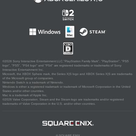
©2026 Sony Interactive Entertainment LLC."PlayStation Family Mark", "PlayStation", "PS5
logo", "PS5", "PS4 logo" and "PS4" are registered trademarks or trademarks of Sony
Interactive Entertainment Inc.
Microsoft, the XBOX Sphere mark, the Series X|S logo and XBOX Series X|S are trademarks
of the Microsoft group of companies.
Nintendo Switch is a trademark of Nintendo.
Windows is either a registered trademark or trademark of Microsoft Corporation in the United
States and/or other countries.
Mac is a trademark of Apple Inc.
©2026 Valve Corporation. Steam and the Steam logo are trademarks and/or registered
trademarks of Valve Corporation in the U.S. and/or other countries.
© SQUARE ENIX