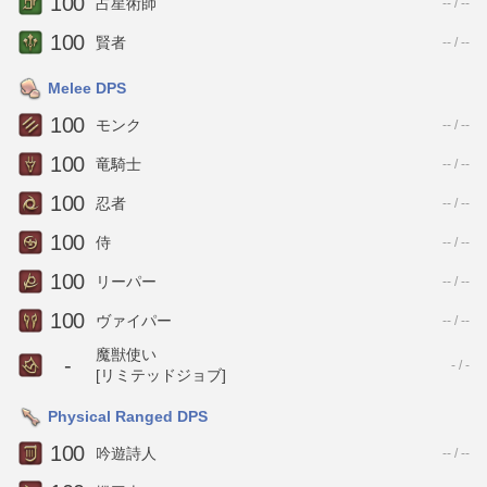
100
占星術師
-- / --
100
賢者
-- / --
Melee DPS
100
モンク
-- / --
100
竜騎士
-- / --
100
忍者
-- / --
100
侍
-- / --
100
リーパー
-- / --
100
ヴァイパー
-- / --
魔獣使い
-
- / -
[リミテッドジョブ]
Physical Ranged DPS
100
吟遊詩人
-- / --