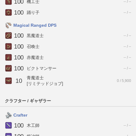
100
機工士
-- / --
100
踊り子
-- / --
Magical Ranged DPS
100
黒魔道士
-- / --
100
召喚士
-- / --
100
赤魔道士
-- / --
100
ピクトマンサー
-- / --
青魔道士
10
0 / 5,900
[リミテッドジョブ]
クラフター / ギャザラー
Crafter
100
木工師
-- / --