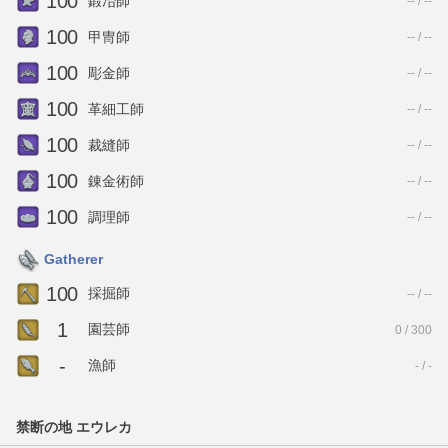
100
鍛冶師
-- / --
100
甲冑師
-- / --
100
彫金師
-- / --
100
革細工師
-- / --
100
裁縫師
-- / --
100
錬金術師
-- / --
100
調理師
-- / --
Gatherer
100
採掘師
-- / --
1
園芸師
0 / 300
-
漁師
- / -
禁断の地 エウレカ