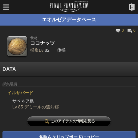
エオルゼアデータベース
0
0
食材
ココナッツ
採集Lv
82
伐採
DATA
採集場所
イルサバード
サベネア島
Lv 85 デミールの遺烈郷
このアイテムの情報を見る
名称をクリップボードにコピー