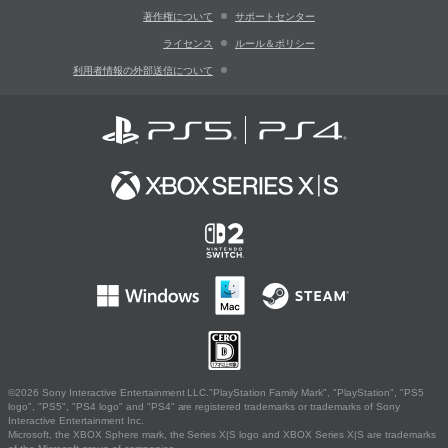
著作権について
サポートセンター
ライセンス
ルール＆ポリシー
利用者情報の外部送信について
©2026 Sony Interactive Entertainment LLC."PlayStation Family Mark", "PlayStation", "PS5
logo", "PS5", "PS4 logo" and "PS4" are registered trademarks or trademarks of Sony
Interactive Entertainment Inc.
Microsoft, the XBOX Sphere mark, the Series X|S logo and XBOX Series X|S are trademarks