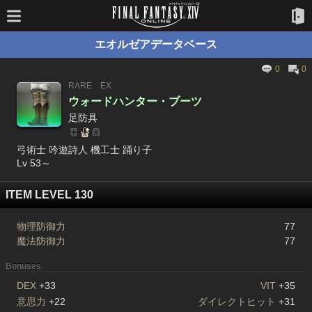
エオルゼアデータベース
0
0
RARE
EX
ウォードハンター・ブーツ
足防具
弓術士 吟遊詩人 機工士 踊り子
Lv 53～
ITEM LEVEL 130
物理防御力
77
魔法防御力
77
Bonuses
DEX
+33
VIT
+35
意思力
+22
ダイレクトヒット
+31