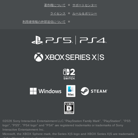
著作権について
サポートセンター
ライセンス
ルール＆ポリシー
利用者情報の外部送信について
©2026 Sony Interactive Entertainment LLC."PlayStation Family Mark", "PlayStation", "PS5
logo", "PS5", "PS4 logo" and "PS4" are registered trademarks or trademarks of Sony
Interactive Entertainment Inc.
Microsoft, the XBOX Sphere mark, the Series X|S logo and XBOX Series X|S are trademarks