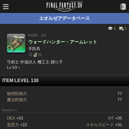
エオルゼアデータベース
0
0
RARE
EX
ウォードハンター・アームレット
手防具
弓術士 吟遊詩人 機工士 踊り子
Lv 53～
ITEM LEVEL 130
物理防御力
77
魔法防御力
77
Bonuses
DEX
+33
VIT
+35
意思力
+22
スキルスピード
+31