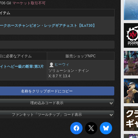
706 Gil
マーケット取引不可
イテム
ークホースチャンピオン・レッグギアチェスト【ILv730】
引に必要なアイテム
販売ショップNPC
ヒーウィ
イトヘビー級の断章:第3片
ソリューション・ナイン
X: 8.7 Y: 13.4
名称をクリップボードにコピー
埋め込みコード表示
ファンキット「ツールチップ」コード表示