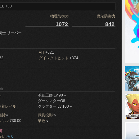
EL 730
物理防御力
魔法防御力
1072
842
騎士 リーパー
VIT
+621
62
ダイレクトヒット
+374
ir
ル
革細工師 Lv 90～
ダークマターG8
装着レベル
クラフター Lv 100～
製:
○
武具投影:
○
キル:
730.00
染色:
○
可
扱い:
あり