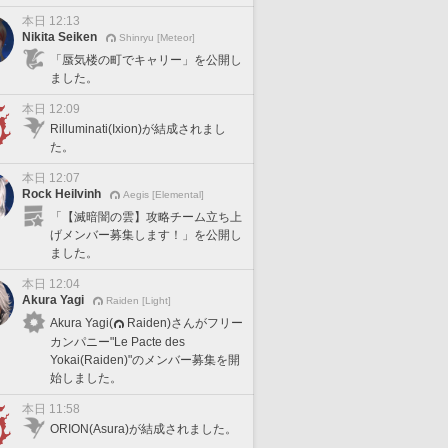
本日 12:13
Nikita Seiken
Shinryu [Meteor]
「蜃気楼の町でキャリー」を公開し
ました。
本日 12:09
Rilluminati(Ixion)が結成されまし
た。
本日 12:07
Rock Heilvinh
Aegis [Elemental]
「【滅暗闇の雲】攻略チーム立ち上
げメンバー募集します！」を公開し
ました。
本日 12:04
Akura Yagi
Raiden [Light]
Akura Yagi(
Raiden)さんがフリー
カンパニー"Le Pacte des
Yokai(Raiden)"のメンバー募集を開
始しました。
本日 11:58
ORION(Asura)が結成されました。