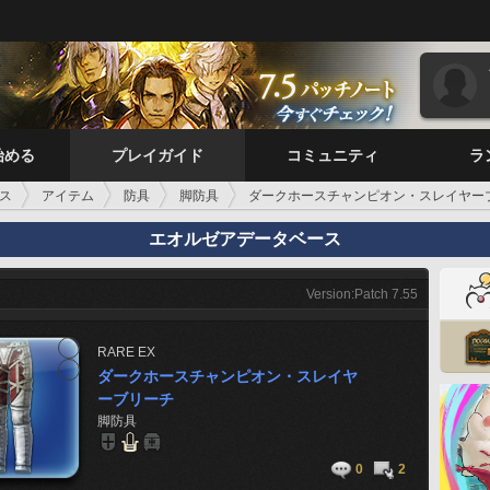
始める
プレイガイド
コミュニティ
ラ
ス
アイテム
防具
脚防具
ダークホースチャンピオン・スレイヤー
エオルゼアデータベース
Version:Patch 7.55
RARE
EX
ダークホースチャンピオン・スレイヤ
ーブリーチ
脚防具
0
2