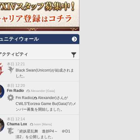
ュニティウォール
アクティビティ
本日 12:21
Black Swan(Unicorn)が結成されま
した。
本日 12:20
Fm Radio
Alexander [Gaia]
Fm Radio(
Alexander)さんが
CWLS"Eorzea Game Bu(Gaia)"のメ
ンバー募集を開始しました。
本日 12:14
Chama Lox
Ixion [Mana]
「絶妖星乱舞 進捗P4～ ＠D1
済2」を公開しました。