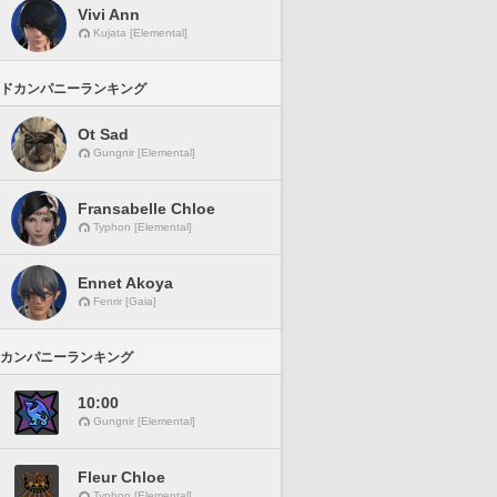
Vivi Ann
Kujata [Elemental]
ドカンパニーランキング
Ot Sad
Gungnir [Elemental]
Fransabelle Chloe
Typhon [Elemental]
Ennet Akoya
Fenrir [Gaia]
カンパニーランキング
10:00
Gungnir [Elemental]
Fleur Chloe
Typhon [Elemental]