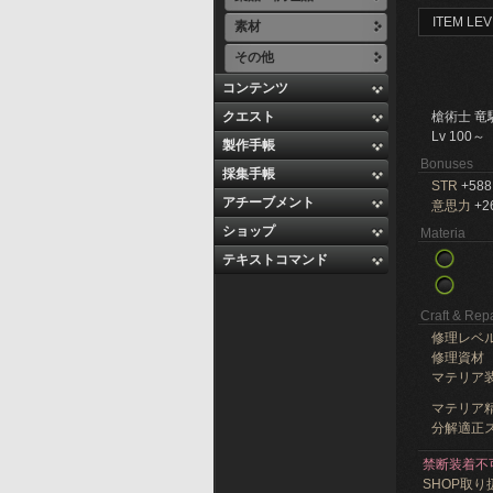
ITEM LEV
素材
その他
コンテンツ
クエスト
槍術士 竜
Lv 100～
製作手帳
Bonuses
採集手帳
STR
+588
アチーブメント
意思力
+2
ショップ
Materia
テキストコマンド
Craft & Repa
修理レベ
修理資材
マテリア
マテリア精
分解適正ス
禁断装着不
SHOP取り