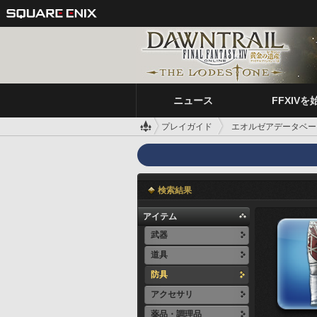
ニュース
FFXIVを
プレイガイド
エオルゼアデータベー
検索結果
アイテム
武器
道具
防具
アクセサリ
薬品・調理品