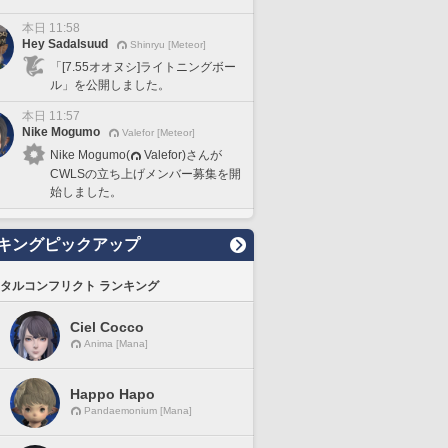
本日 11:58
Hey Sadalsuud
Shinryu [Meteor]
「[7.55オオヌシ]ライトニングボー
ル」を公開しました。
本日 11:57
Nike Mogumo
Valefor [Meteor]
Nike Mogumo(
Valefor)さんが
CWLSの立ち上げメンバー募集を開
始しました。
キングピックアップ
タルコンフリクト ランキング
Ciel Cocco
Anima [Mana]
Happo Hapo
Pandaemonium [Mana]