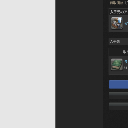
買取価格:
1,
入手元のア
ダ
入手先
取
ラ
6