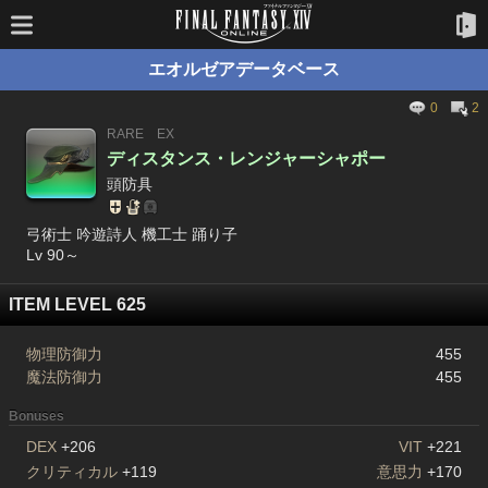
エオルゼアデータベース
0
2
RARE
EX
ディスタンス・レンジャーシャポー
頭防具
弓術士 吟遊詩人 機工士 踊り子
Lv 90～
ITEM LEVEL 625
物理防御力
455
魔法防御力
455
Bonuses
DEX
+206
VIT
+221
クリティカル
+119
意思力
+170