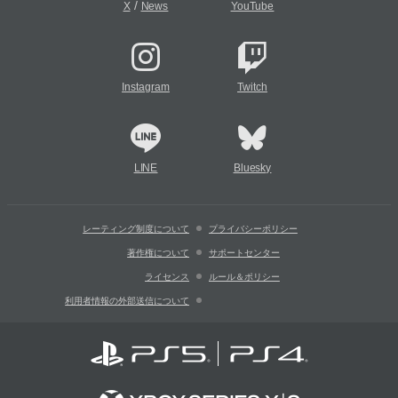
/
X
News
YouTube
Instagram
Twitch
LINE
Bluesky
レーティング制度について
プライバシーポリシー
著作権について
サポートセンター
ライセンス
ルール＆ポリシー
利用者情報の外部送信について