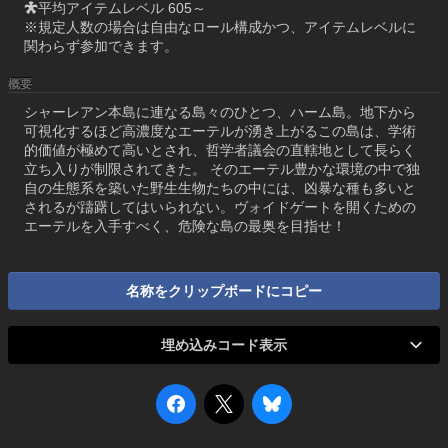
平均アイテムレベル 605～
※規定人数の場合は自由なロール構成かつ、アイテムレベルに
関わらず参加できます。
概要
シャーレアン本島に連なる島々のひとつ、ハーム島。地下から
可視化するほど高濃度なエーテルが湧き上がるこの島は、学術
的価値が極めて高いとされ、哲学者議会の直轄地として長らく
立ち入りが制限されてきた。 そのエーテル豊かな環境の中で独
自の生態系を築いた野生生物たちの中には、凶暴な種も多いと
されるが躊躇してはいられない。ヴォイドゲートを開くための
エーテルを入手すべく、危険な島の最奥を目指せ！
名称をクリップボードにコピー
埋め込みコード表示