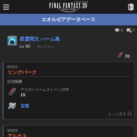
エオルゼアデータベース
0
0
星霊間欠 ハーム島
Lv
90
ダンジョン
70
BOSS
リングバーク
討伐報酬
アラガントームストーン:詩学
15
宝箱
もっと見る
BOSS
アルカス