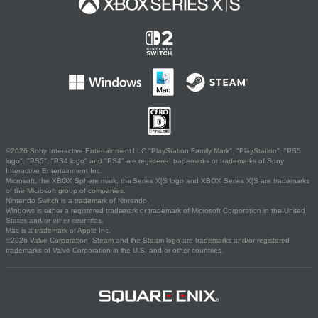
©2026 Sony Interactive Entertainment LLC."PlayStation Family Mark", "PlayStation", "PS5
logo", "PS5", "PS4 logo" and "PS4" are registered trademarks or trademarks of Sony
Interactive Entertainment Inc.
Microsoft, the XBOX Sphere mark, the Series X|S logo and XBOX Series X|S are trademarks
of the Microsoft group of companies.
Nintendo Switch is a trademark of Nintendo.
Windows is either a registered trademark or trademark of Microsoft Corporation in the United
States and/or other countries.
Mac is a trademark of Apple Inc.
©2026 Valve Corporation. Steam and the Steam logo are trademarks and/or registered
trademarks of Valve Corporation in the U.S. and/or other countries.