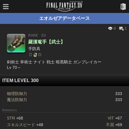
エオルゼアデータベース
0
1
RARE
EX
羅漢篭手【武士】
手防具
剣術士 斧術士 ナイト 戦士 暗黒騎士 ガンブレイカー
Lv 70～
ITEM LEVEL 300
物理防御力
333
魔法防御力
333
Bonuses
STR
+68
VIT
+67
スキルスピード
+48
不屈
+69