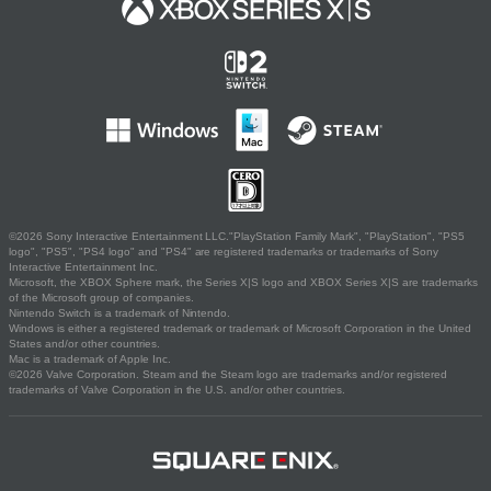
©2026 Sony Interactive Entertainment LLC."PlayStation Family Mark", "PlayStation", "PS5
logo", "PS5", "PS4 logo" and "PS4" are registered trademarks or trademarks of Sony
Interactive Entertainment Inc.
Microsoft, the XBOX Sphere mark, the Series X|S logo and XBOX Series X|S are trademarks
of the Microsoft group of companies.
Nintendo Switch is a trademark of Nintendo.
Windows is either a registered trademark or trademark of Microsoft Corporation in the United
States and/or other countries.
Mac is a trademark of Apple Inc.
©2026 Valve Corporation. Steam and the Steam logo are trademarks and/or registered
trademarks of Valve Corporation in the U.S. and/or other countries.