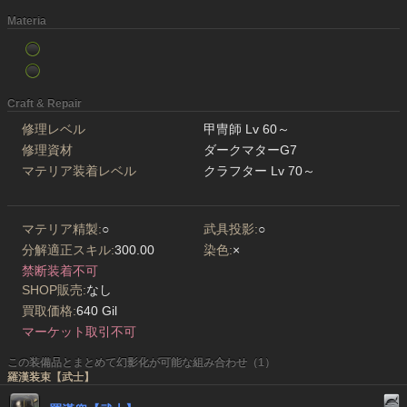
Materia
Craft & Repair
修理レベル
甲冑師 Lv 60～
修理資材
ダークマターG7
マテリア装着レベル
クラフター Lv 70～
マテリア精製:
○
武具投影:
○
分解適正スキル:
300.00
染色:
×
禁断装着不可
SHOP販売:
なし
買取価格:
640 Gil
マーケット取引不可
この装備品とまとめて幻影化が可能な組み合わせ（1）
羅漢装束【武士】