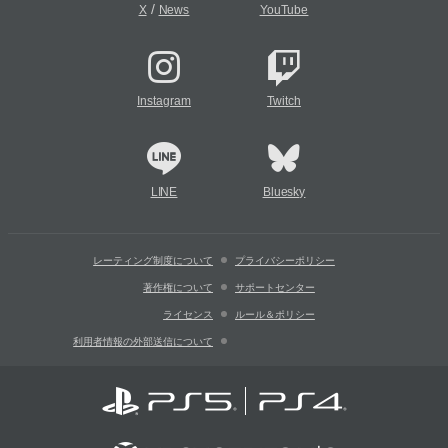
/
X
News
YouTube
Instagram
Twitch
LINE
Bluesky
レーティング制度について
プライバシーポリシー
著作権について
サポートセンター
ライセンス
ルール＆ポリシー
利用者情報の外部送信について