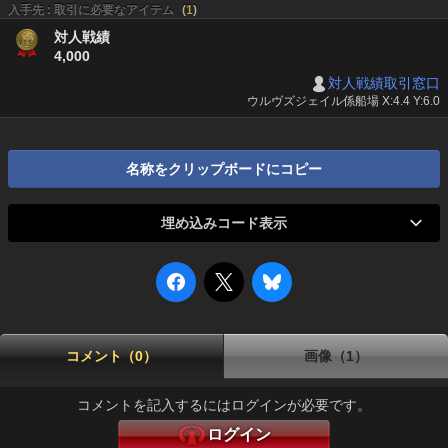
入手先 : 取引に必要なアイテム
(
1
)
対人戦績
4,000
対人戦績取引窓口
ウルヴズジェイル係船場 X:4.4 Y:6.0
名称をクリップボードにコピー
埋め込みコード表示
コメント（0）
画像（1）
コメントを記入するにはログインが必要です。
ログイン