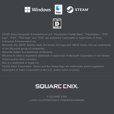
©2026 Sony Interactive Entertainment LLC."PlayStation Family Mark", "PlayStation", "PS5
logo", "PS5", "PS4 logo" and "PS4" are registered trademarks or trademarks of Sony
Interactive Entertainment Inc.
Microsoft, the XBOX Sphere mark, the Series X|S logo and XBOX Series X|S are trademarks
of the Microsoft group of companies.
Nintendo Switch is a trademark of Nintendo.
Windows is either a registered trademark or trademark of Microsoft Corporation in the United
States and/or other countries.
Mac is a trademark of Apple Inc.
©2026 Valve Corporation. Steam and the Steam logo are trademarks and/or registered
trademarks of Valve Corporation in the U.S. and/or other countries.
© SQUARE ENIX
LOGO ILLUSTRATION:© YOSHITAKA AMANO