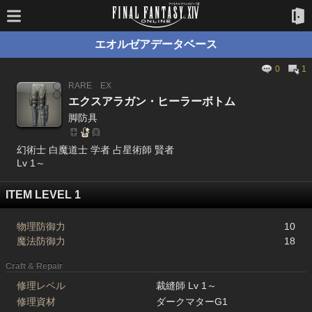
エオルゼアデータベース
0
1
RARE
EX
エクスアラガン・ヒーラーボトム
脚防具
幻術士 白魔道士 学者 占星術師 賢者
Lv 1～
ITEM LEVEL 1
物理防御力
10
魔法防御力
18
Craft & Repair
修理レベル
裁縫師 Lv 1～
修理資材
ダークマターG1