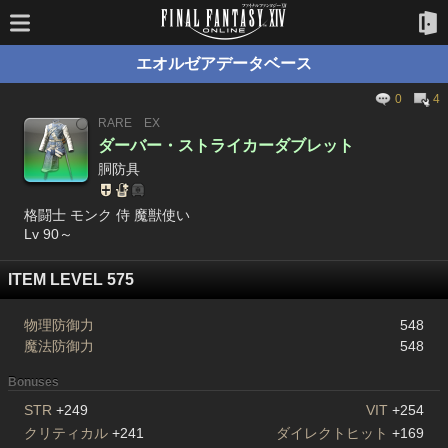
エオルゼアデータベース
0
4
RARE
EX
ダーバー・ストライカーダブレット
胴防具
格闘士 モンク 侍 魔獣使い
Lv 90～
ITEM LEVEL 575
物理防御力
548
魔法防御力
548
Bonuses
STR
+249
VIT
+254
クリティカル
+241
ダイレクトヒット
+169