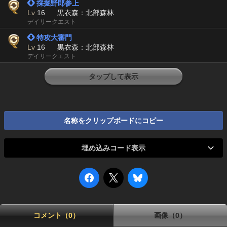
 採掘野郎参上
Lv
16
黒衣森：北部森林
デイリークエスト
 特攻大審門
Lv
16
黒衣森：北部森林
デイリークエスト
タップして表示
名称をクリップボードにコピー
埋め込みコード表示
コメント（0）
画像（0）