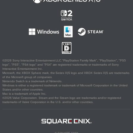
©2026 Sony Interactive Entertainment LLC."PlayStation Family Mark", "PlayStation", "PS5
logo", "PS5", "PS4 logo" and "PS4" are registered trademarks or trademarks of Sony
Interactive Entertainment Inc.
Microsoft, the XBOX Sphere mark, the Series X|S logo and XBOX Series X|S are trademarks
of the Microsoft group of companies.
Nintendo Switch is a trademark of Nintendo.
Windows is either a registered trademark or trademark of Microsoft Corporation in the United
States and/or other countries.
Mac is a trademark of Apple Inc.
©2026 Valve Corporation. Steam and the Steam logo are trademarks and/or registered
trademarks of Valve Corporation in the U.S. and/or other countries.