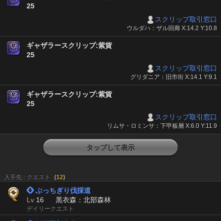
25
スクリップ取引窓口
ウルダハ：ザル回廊 X:14.2 Y:10.8
ギャザラースクリップ:紫貨
25
スクリップ取引窓口
グリダニア：旧市街 X:14.1 Y:9.1
ギャザラースクリップ:紫貨
25
スクリップ取引窓口
リムサ・ロミンサ：下甲板層 X:6.0 Y:11.9
タップして表示
入手先 : クエスト
(
12
)
 ぶっちぎり伐採道
Lv
16
黒衣森：北部森林
デイリークエスト