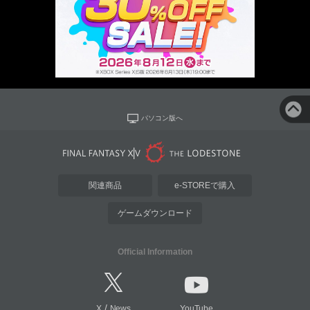
パソコン版へ
関連商品
e-STOREで購入
ゲームダウンロード
Official Information
/
X
News
YouTube