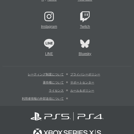
Instagram
Twitch
LINE
Bluesky
レーティング制度について
プライバシーポリシー
著作権について
サポートセンター
ライセンス
ルール＆ポリシー
利用者情報の外部送信について