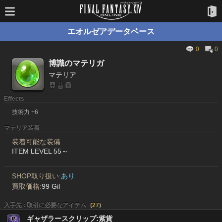
エオルゼアデータベース
0
0
博識のマテリガ
マテリア
Effects
技術力 +6
マテリア装着
装着可能な装備
ITEM LEVEL 55～
SHOP取り扱い:
あり
買取価格:
99 Gil
入手先 : 取引に必要なアイテム
(
27
)
ギャザラースクリップ:紫貨