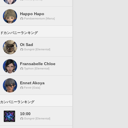
Happo Hapo
Pandaemonium [Mana]
ドカンパニーランキング
Ot Sad
Gungnir [Elemental]
Fransabelle Chloe
Typhon [Elemental]
Ennet Akoya
Fenrir [Gaia]
カンパニーランキング
10:00
Gungnir [Elemental]