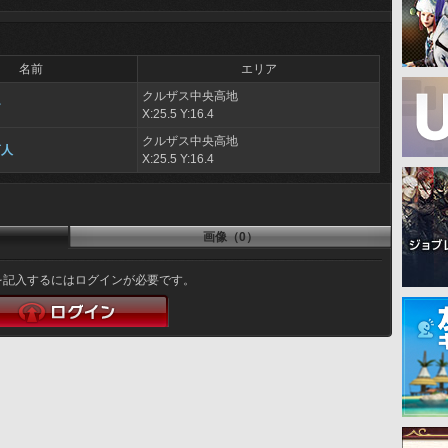
名前
エリア
クルザス中央高地
ー
X:25.5 Y:16.4
クルザス中央高地
商人
X:25.5 Y:16.4
画像（0）
を記入するにはログインが必要です。