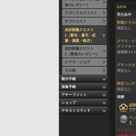
金のレガシー）
DATA
クロニクルクエスト
受注条件
サブクエスト
初期クラス
指定なし
友好部族クエスト
1（新生・蒼天・紅
蓮・漆黒・暁月）
クラス・ジ
クラフター L
友好部族クエスト
採掘師 Lv 
2（黄金のレガシー）
クラス・ジョブ
グランドカ
その他
指定なし
製作手帳
特定コンテ
採集手帳
指定なし
アチーブメント
報酬
ショップ
経
??
テキストコマンド
ベ
1
※クエスト
値報酬が変