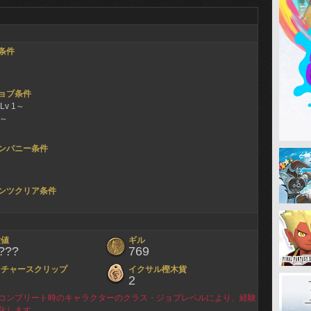
条件
ョブ条件
v 1～
1～
ンパニー条件
ンツクリア条件
験値
ギル
???
769
ンチャースクリップ
イクサル樫木貨
2
コンプリート時のキャラクターのクラス・ジョブレベルにより、経験
化します。