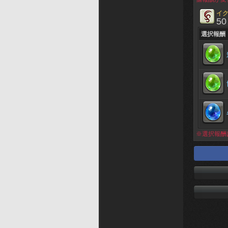
イ
50
選択報酬
※選択報酬