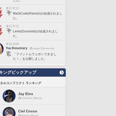
した。
本日 9:13
MaGiCode(Ramuh)が結成されまし
た。
本日 9:12
Lento(Durandal)が結成されまし
た。
本日 9:09
Yuu Rosemary
Aegis [Elemental]
「ファントムウェポンできまし
た！」を公開しました。
キングピックアップ
タルコンフリクト ランキング
Jay Eins
Chocobo [Mana]
Ciel Cocco
Anima [Mana]