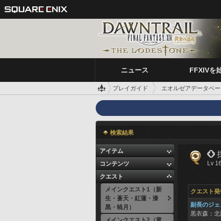
ニュース
FFXIVを
プレイガイド
エオルゼアデータベー
デイリークエスト
 採掘野郎参上
検索結果
アイテム

Lv 1
コンテンツ
クエスト
メインクエスト1（新
クエスト発
生・蒼天・紅蓮・漆
副長のジェ
黒・暁月）
黒衣森：北
メインクエスト2（黄