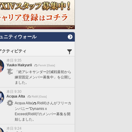
ュニティウォール
アクティビティ
本日 9:35
Yuuko Hakyurii
Fenrir [Gaia]
「絶アレキサンダー討滅戦最初から
練習固定メンバー募集中」を公開し
ました。
本日 9:30
Acqua Alta
Ridill [Gaia]
Acqua Alta(
Ridill)さんがフリーカ
ンパニー"Dynamis x
Exceed(Ridill)"のメンバー募集を開
始しました。
本日 9:24