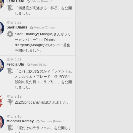
Latte Cafe
Valefor [Meteor]
「満足度が高過ぎる一杯🍜」を公開
しました。
本日 9:23
Saori Diams
Moogle [Chaos]
Saori Diams(
Moogle)さんがフリ
ーカンパニー"Les Diams
d'argents(Moogle)"のメンバー募集
を開始しました。
本日 9:23
Felicia Ulu
Fenrir [Gaia]
「これは妖刀なのか？「ファントム
オカルタム・ブレード」侍 PW第4
段階の見た目（ミラプリ）」を公開
しました。
本日 9:19
ZzZ(Spriggan)が結成されました。
本日 9:15
Micomel Admay
Zeromus [Meteor]
「運だけのララフェル」を公開しま