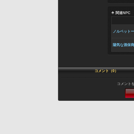
関連NPC
ノルベット
陽気な酒保
コメント（0）
コメント