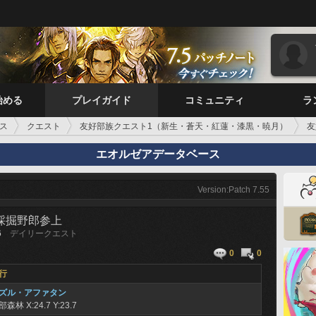
始める
プレイガイド
コミュニティ
ラ
ス
クエスト
友好部族クエスト1（新生・蒼天・紅蓮・漆黒・暁月）
友
エオルゼアデータベース
Version:Patch 7.55
 採掘野郎参上
6
デイリークエスト
0
0
行
ズル・アファタン
部森林
X:24.7 Y:23.7