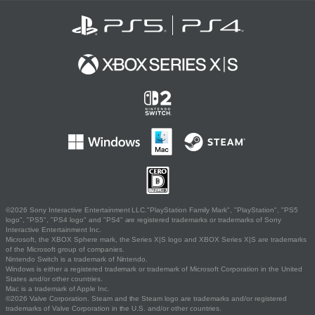
©2026 Sony Interactive Entertainment LLC."PlayStation Family Mark", "PlayStation", "PS5
logo", "PS5", "PS4 logo" and "PS4" are registered trademarks or trademarks of Sony
Interactive Entertainment Inc.
Microsoft, the XBOX Sphere mark, the Series X|S logo and XBOX Series X|S are trademarks
of the Microsoft group of companies.
Nintendo Switch is a trademark of Nintendo.
Windows is either a registered trademark or trademark of Microsoft Corporation in the United
States and/or other countries.
Mac is a trademark of Apple Inc.
©2026 Valve Corporation. Steam and the Steam logo are trademarks and/or registered
trademarks of Valve Corporation in the U.S. and/or other countries.