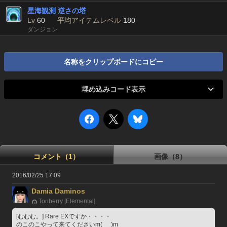
星海観測 逆さの塔
Lv
60
平均アイテムレベル
180
ダンジョン
名称をクリップボードにコピー
埋め込みコード表示
コメント（1）
画像（8）
2016/02/25 17:09
Damia Daminos
Tonberry [Elemental]
[むむむ。] Rare EXですか・・・・
のこのこやって来てくださいm(_ _)m