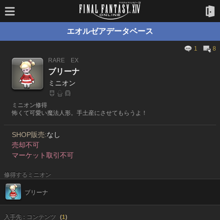
エオルゼアデータベース
1
8
RARE
EX
ブリーナ
ミニオン
ミニオン修得
怖くて可愛い魔法人形。手土産にさせてもらうよ！
SHOP販売:
なし
売却不可
マーケット取引不可
修得するミニオン
ブリーナ
入手先 : コンテンツ
(
1
)