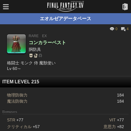
エオルゼアデータベース
0
4
RARE
EX
コンカラーベスト
胴防具
格闘士 モンク 侍 魔獣使い
Lv 60～
ITEM LEVEL 215
物理防御力
184
魔法防御力
184
Bonuses
STR
+77
VIT
+77
クリティカル
+57
意思力
+82