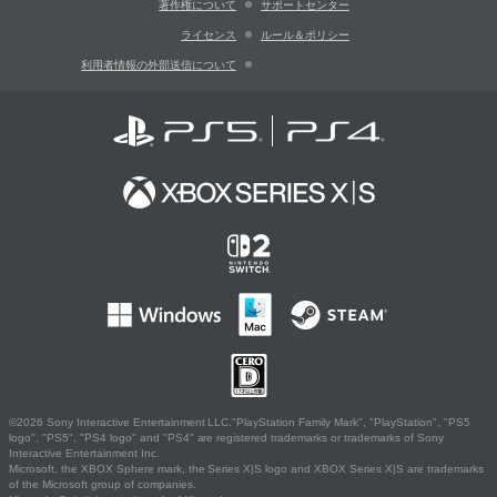
著作権について
サポートセンター
ライセンス
ルール＆ポリシー
利用者情報の外部送信について
©2026 Sony Interactive Entertainment LLC."PlayStation Family Mark", "PlayStation", "PS5
logo", "PS5", "PS4 logo" and "PS4" are registered trademarks or trademarks of Sony
Interactive Entertainment Inc.
Microsoft, the XBOX Sphere mark, the Series X|S logo and XBOX Series X|S are trademarks
of the Microsoft group of companies.