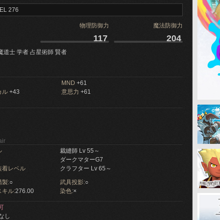
EL 276
物理防御力
魔法防御力
117
204
魔道士 学者 占星術師 賢者
MND
+61
カル
+43
意思力
+61
ir
ル
裁縫師 Lv 55～
ダークマターG7
装着レベル
クラフター Lv 65～
製:
○
武具投影:
○
キル:
276.00
染色:
×
可
なし