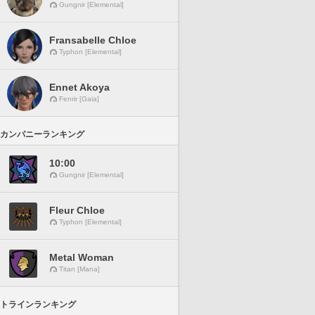
Gungnir [Elemental]
Fransabelle Chloe
Typhon [Elemental]
Ennet Akoya
Fenrir [Gaia]
カンパニーランキング
10:00
Gungnir [Elemental]
Fleur Chloe
Typhon [Elemental]
Metal Woman
Titan [Mana]
トラインランキング