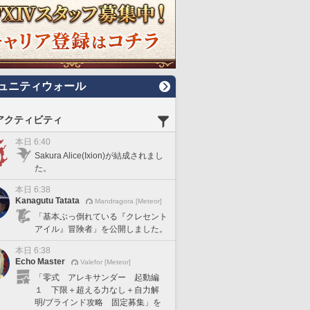
ュニティウォール
アクティビティ
本日 6:40
Sakura Alice(Ixion)が結成されまし
た。
本日 6:38
Kanagutu Tatata
Mandragora [Meteor]
「基本ぶっ倒れている『クレセント
アイル』冒険者」を公開しました。
本日 6:38
Echo Master
Valefor [Meteor]
「零式 アレキサンダー 起動編
１ 下限＋超える力なし＋自力解
明/ブラインド攻略 固定募集」を