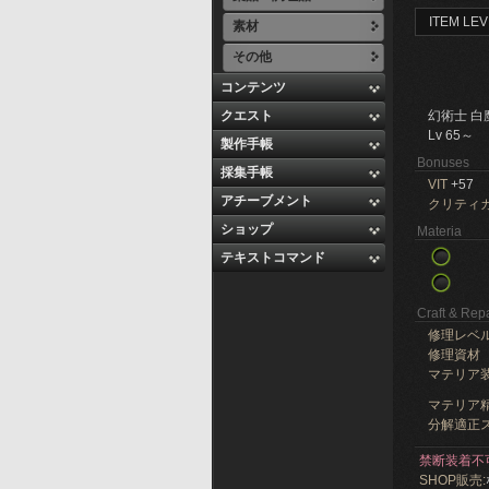
ITEM LEV
素材
その他
コンテンツ
クエスト
幻術士 白
Lv 65～
製作手帳
Bonuses
採集手帳
VIT
+57
アチーブメント
クリティ
ショップ
Materia
テキストコマンド
Craft & Repa
修理レベ
修理資材
マテリア
マテリア精
分解適正ス
禁断装着不
SHOP販売: