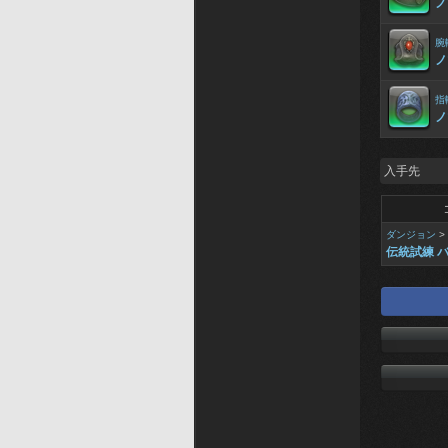
ノ
腕
ノ
指
ノ
入手先
ダンジョン
>
伝統試練 