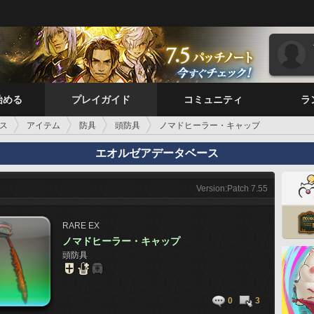
始める
プレイガイド
コミュニティ
ラ
ス
アイテム
防具
頭防具
ノマドヒーラー・キャップ
エオルゼアデータベース
Version:Patch 7.55
RARE
EX
ノマドヒーラー・キャップ
頭防具
0
3