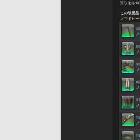
買取価格:
60
この装備品
ノマドヒー
頭
ノ
胴
ノ
手
ノ
脚
ノ
足
ノ
耳
ノ
首