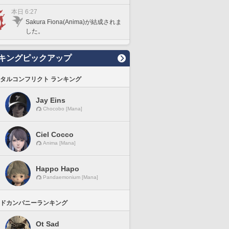
本日 6:27
Sakura Fiona(Anima)が結成されま
した。
キングピックアップ
タルコンフリクト ランキング
Jay Eins
Chocobo [Mana]
Ciel Cocco
Anima [Mana]
Happo Hapo
Pandaemonium [Mana]
ドカンパニーランキング
Ot Sad