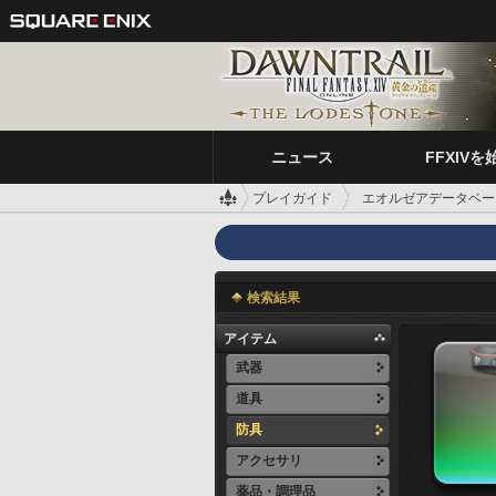
ニュース
FFXIVを
プレイガイド
エオルゼアデータベー
検索結果
アイテム
武器
道具
防具
アクセサリ
薬品・調理品