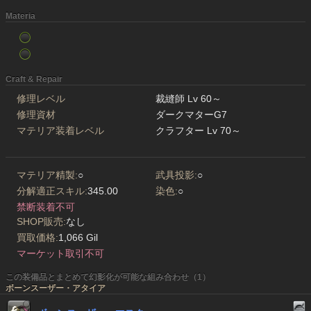
Materia
Craft & Repair
修理レベル
裁縫師 Lv 60～
修理資材
ダークマターG7
マテリア装着レベル
クラフター Lv 70～
マテリア精製:
○
武具投影:
○
分解適正スキル:
345.00
染色:
○
禁断装着不可
SHOP販売:
なし
買取価格:
1,066 Gil
マーケット取引不可
この装備品とまとめて幻影化が可能な組み合わせ（1）
ボーンスーザー・アタイア