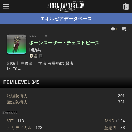
エオルゼアデータベース
0
6
RARE
EX
ボーンスーザー・チェストピース
胴防具
幻術士 白魔道士 学者 占星術師 賢者
Lv 70～
ITEM LEVEL 345
物理防御力
201
魔法防御力
351
Bonuses
VIT
+113
MND
+124
クリティカル
+123
意思力
+86