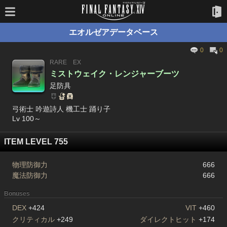
エオルゼアデータベース
0
0
RARE
EX
ミストウェイク・レンジャーブーツ
足防具
弓術士 吟遊詩人 機工士 踊り子
Lv 100～
ITEM LEVEL 755
物理防御力
666
魔法防御力
666
Bonuses
DEX
+424
VIT
+460
クリティカル
+249
ダイレクトヒット
+174