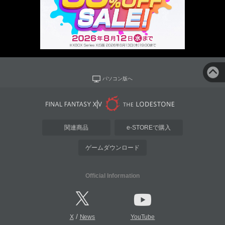
パソコン版へ
関連商品
e-STOREで購入
ゲームダウンロード
Official Information
/
X
News
YouTube