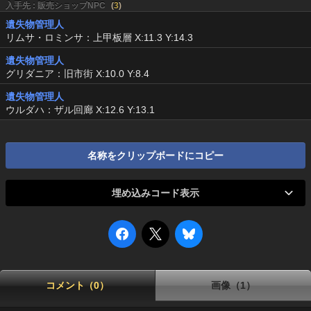
入手先 : 販売ショップNPC
(
3
)
遺失物管理人
リムサ・ロミンサ：上甲板層 X:11.3 Y:14.3
遺失物管理人
グリダニア：旧市街 X:10.0 Y:8.4
遺失物管理人
ウルダハ：ザル回廊 X:12.6 Y:13.1
名称をクリップボードにコピー
埋め込みコード表示
コメント（0）
画像（1）