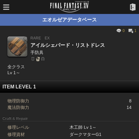
エオルゼアデータベース
0
1
RARE
EX
アイルシェパード・リストドレス
手防具
全クラス
Lv 1～
ITEM LEVEL 1
物理防御力
8
魔法防御力
14
Craft & Repair
修理レベル
木工師 Lv 1～
修理資材
ダークマターG1