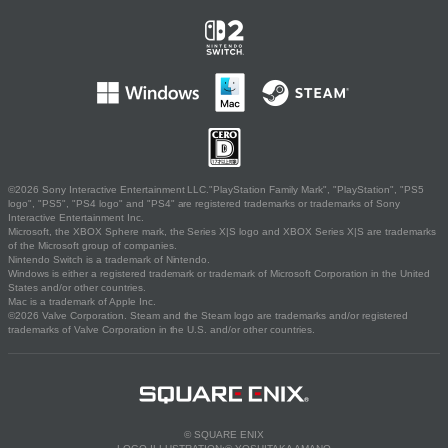
©2026 Sony Interactive Entertainment LLC."PlayStation Family Mark", "PlayStation", "PS5
logo", "PS5", "PS4 logo" and "PS4" are registered trademarks or trademarks of Sony
Interactive Entertainment Inc.
Microsoft, the XBOX Sphere mark, the Series X|S logo and XBOX Series X|S are trademarks
of the Microsoft group of companies.
Nintendo Switch is a trademark of Nintendo.
Windows is either a registered trademark or trademark of Microsoft Corporation in the United
States and/or other countries.
Mac is a trademark of Apple Inc.
©2026 Valve Corporation. Steam and the Steam logo are trademarks and/or registered
trademarks of Valve Corporation in the U.S. and/or other countries.
© SQUARE ENIX