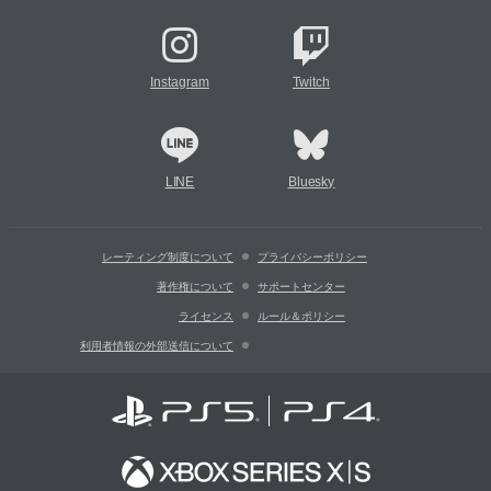
Instagram
Twitch
LINE
Bluesky
レーティング制度について
プライバシーポリシー
著作権について
サポートセンター
ライセンス
ルール＆ポリシー
利用者情報の外部送信について