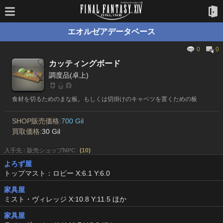
エオルゼアデータベース
0
0
カッティングボード
調度品(卓上)
食材を切るためのまな板。もしくは切掛けのキャベツを置くための板
SHOP販売価格:
700 Gil
買取価格:
30 Gil
入手先 : 販売ショップNPC
(
10
)
よろず屋
トップマスト：ロビー X:6.1 Y:6.0
家具屋
ミスト・ヴィレッジ X:10.8 Y:11.5 ほか
家具屋