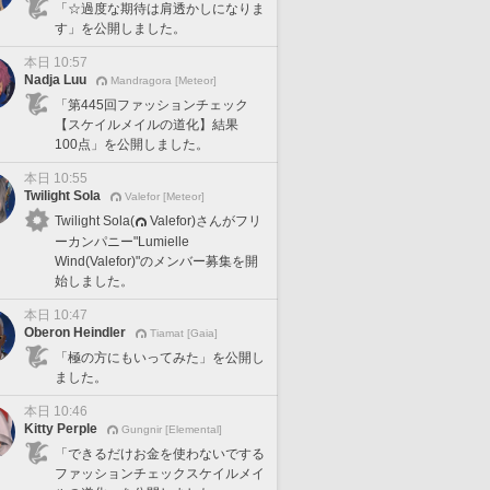
「☆過度な期待は肩透かしになりま
す」を公開しました。
本日 10:57
Nadja Luu
Mandragora [Meteor]
「第445回ファッションチェック
【スケイルメイルの道化】結果
100点」を公開しました。
本日 10:55
Twilight Sola
Valefor [Meteor]
Twilight Sola(
Valefor)さんがフリ
ーカンパニー"Lumielle
Wind(Valefor)"のメンバー募集を開
始しました。
本日 10:47
Oberon Heindler
Tiamat [Gaia]
「極の方にもいってみた」を公開し
ました。
本日 10:46
Kitty Perple
Gungnir [Elemental]
「できるだけお金を使わないでする
ファッションチェックスケイルメイ