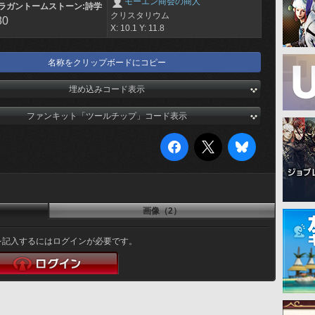
モーエン商会の商人
ラガントームストーン:詩学
クリスタリウム
80
X: 10.1 Y: 11.8
名称をクリップボードにコピー
埋め込みコード表示
ファンキット「ツールチップ」コード表示
画像（2）
を記入するにはログインが必要です。