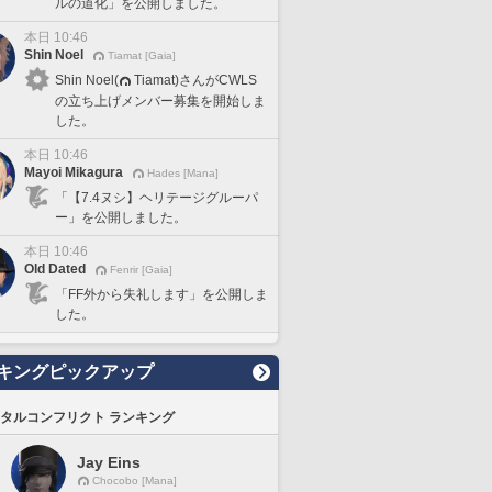
ルの道化」を公開しました。
本日 10:46
Shin Noel
Tiamat [Gaia]
Shin Noel(
Tiamat)さんがCWLS
の立ち上げメンバー募集を開始しま
した。
本日 10:46
Mayoi Mikagura
Hades [Mana]
「【7.4ヌシ】ヘリテージグルーパ
ー」を公開しました。
本日 10:46
Old Dated
Fenrir [Gaia]
「FF外から失礼します」を公開しま
した。
キングピックアップ
タルコンフリクト ランキング
Jay Eins
Chocobo [Mana]