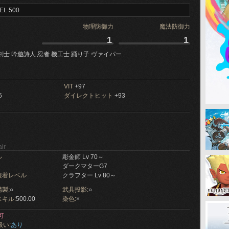
EL 500
物理防御力
魔法防御力
1
1
剣士 吟遊詩人 忍者 機工士 踊り子 ヴァイパー
VIT
+97
5
ダイレクトヒット
+93
ir
ル
彫金師 Lv 70～
ダークマターG7
装着レベル
クラフター Lv 80～
製:
○
武具投影:
○
キル:
500.00
染色:
×
可
扱い:
あり