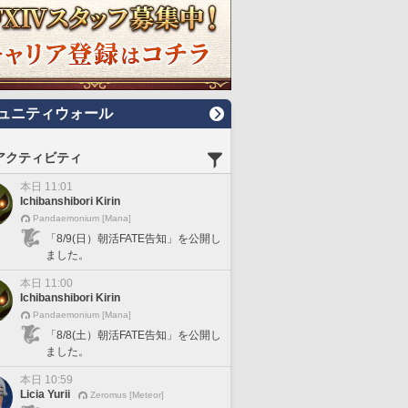
ュニティウォール
アクティビティ
本日 11:01
Ichibanshibori Kirin
Pandaemonium [Mana]
「8/9(日）朝活FATE告知」を公開し
ました。
本日 11:00
Ichibanshibori Kirin
Pandaemonium [Mana]
「8/8(土）朝活FATE告知」を公開し
ました。
本日 10:59
Licia Yurii
Zeromus [Meteor]