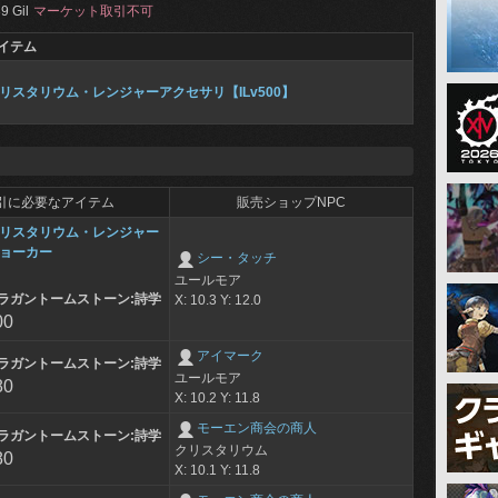
9 Gil
マーケット取引不可
イテム
リスタリウム・レンジャーアクセサリ【ILv500】
引に必要なアイテム
販売ショップNPC
リスタリウム・レンジャー
ョーカー
シー・タッチ
ユールモア
ラガントームストーン:詩学
X: 10.3 Y: 12.0
00
アイマーク
ラガントームストーン:詩学
ユールモア
80
X: 10.2 Y: 11.8
モーエン商会の商人
ラガントームストーン:詩学
クリスタリウム
80
X: 10.1 Y: 11.8