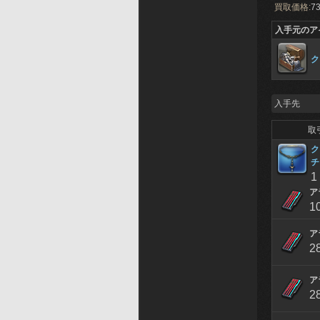
買取価格:
73
入手元のア
ク
入手先
取
ク
チ
1
ア
1
ア
2
ア
2