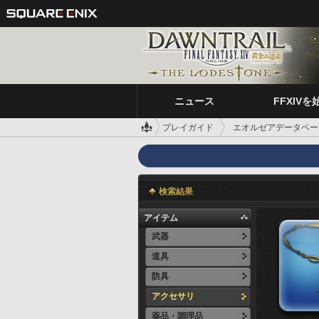
ニュース
FFXIVを
プレイガイド
エオルゼアデータベー
検索結果
アイテム
武器
道具
防具
アクセサリ
薬品・調理品