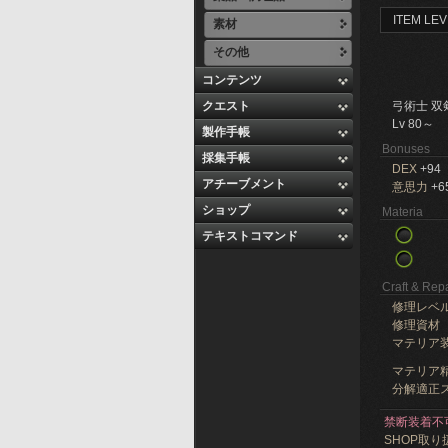
ITEM LEV
素材
その他
コンテンツ
クエスト
弓術士 双
Lv 80～
製作手帳
Bonuses
採集手帳
DEX
+94
アチーブメント
意思力
+6
ショップ
Materia
テキストコマンド
Craft & Repa
修理レベ
修理資材
マテリア
マテリア精
分解適正ス
禁断装着不
SHOP取り