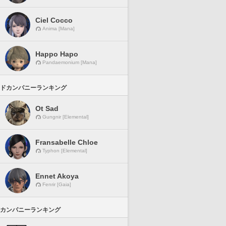
Ciel Cocco
Anima [Mana]
Happo Hapo
Pandaemonium [Mana]
ドカンパニーランキング
Ot Sad
Gungnir [Elemental]
Fransabelle Chloe
Typhon [Elemental]
Ennet Akoya
Fenrir [Gaia]
カンパニーランキング