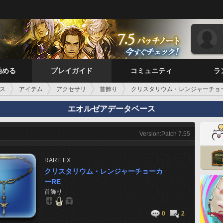
始める
プレイガイド
コミュニティ
ラ
ス
アイテム
アクセサリ
首飾り
クリスタリウム・レンジャーチョ
エオルゼアデータベース
Version:Patch 7.55
RARE
EX
クリスタリウム・レンジャーチョーカ
ーRE
首飾り
0
2