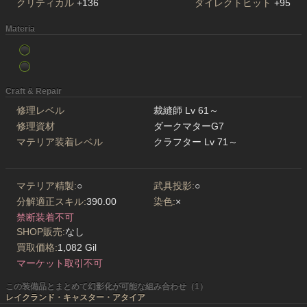
クリティカル
+136
ダイレクトヒット
+95
Materia
Craft & Repair
修理レベル
裁縫師 Lv 61～
修理資材
ダークマターG7
マテリア装着レベル
クラフター Lv 71～
マテリア精製:
○
武具投影:
○
分解適正スキル:
390.00
染色:
×
禁断装着不可
SHOP販売:
なし
買取価格:
1,082 Gil
マーケット取引不可
この装備品とまとめて幻影化が可能な組み合わせ（1）
レイクランド・キャスター・アタイア