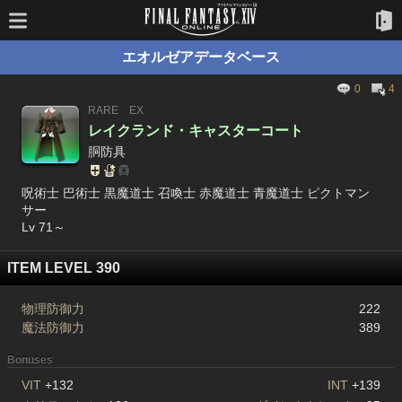
エオルゼアデータベース
0
4
RARE
EX
レイクランド・キャスターコート
胴防具
呪術士 巴術士 黒魔道士 召喚士 赤魔道士 青魔道士 ピクトマン
サー
Lv 71～
ITEM LEVEL 390
物理防御力
222
魔法防御力
389
Bonuses
VIT
+132
INT
+139