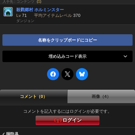
入手先 : コンテンツ
(
1
)
殺戮郷村 ホルミンスター
Lv
71
平均アイテムレベル
370
ダンジョン
名称をクリップボードにコピー
埋め込みコード表示
コメント（0）
画像（4）
コメントを記入するにはログインが必要です。
ログイン
胴防具